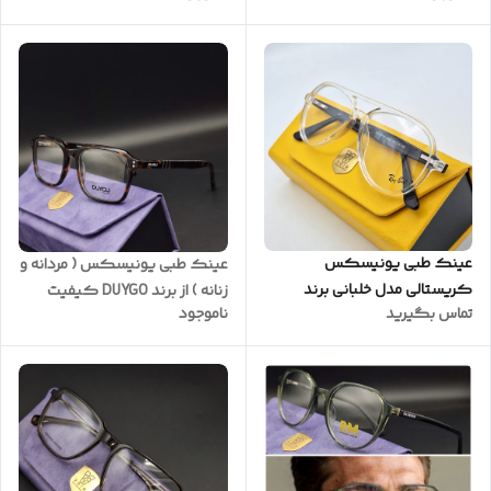
همراه پکیج کامل ( با امکان
کامل با ضمانت یکساله ( با
سفارش ساخت عدسی ) کد
امکان سفارش ساخت عدسی )
KN20070
کد MN7045
عینک طبی یونیسکس
عینک طبی یونیسکس ( مردانه و
کریستالی مدل خلبانی برند
زنانه ) از برند DUYGO کیفیت
تماس بگیرید
ناموجود
RAYBAN بدنه استیت اعلاء به
ضمانتی به همراه پک کامل با
همراه یکسال گارانتی و ضمانت
امکان سفارش ساخت عدسی با
رنگ و بدنه کد RB2002 CT
نمره چشم شما کد DY3330