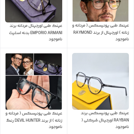
عینک طبی یونیسکس ( مردانه و
عینک طبی اورجینال مردانه برند
زنانه ) اورجینال از برند RAYMOND
EMPORIO ARMANI بدنه استیت
ناموجود
ناموجود
با بدنه نشکن و رنگ سبز به
(ضمانت یکساله) کد : E3200
همراه پکیج کامل ( با امکان
سفارش ساخت عدسی با نمره
چشم شما ) کد RM5065
عینک طبی یونیسکس برند
عینک طبی یونیسکس ( مردانه و
RAYBAN اورجینال شرکتی (
زنانه ) از برند DEVIL HUNTER رنگ
ناموجود
ناموجود
سفارش اروپا) با امکان انتخاب
مشکی با بدنه TR نشکن و