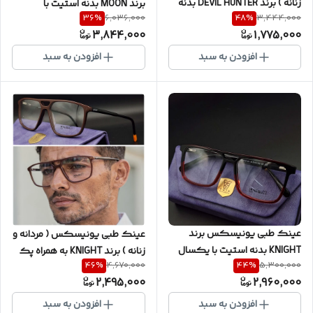
زنانه ) برند DEVIL HUNTER بدنه
برند MOON بدنه استیت با
36
%
48
%
6,036,000
3,444,000
TR و نشکن کیفیت ضمانتی ( با
کیفیت ضمانتی ( با امکان
3,844,000
1,775,000
امکان سفارش ساخت عدسی )
سفارش ساخت عدسی ) کد
کد DH7509
M9087
افزودن به سبد
افزودن به سبد
عینک طبی یونیسکس برند
عینک طبی یونیسکس ( مردانه و
KNIGHT بدنه استیت با یکسال
زنانه ) برند KNIGHT به همراه پک
46
%
44
%
4,670,000
5,300,000
گارانتی شکست (با امکان
کامل با یکسال گارانتی و
2,495,000
2,960,000
سفارش ساخت عدسی) { صورتخور
ضمانت بدنه { صورت خور اسلاید
دو اسلاید آخر } کد KN8043
آخر } و ( با امکان سفارش ساخت
افزودن به سبد
افزودن به سبد