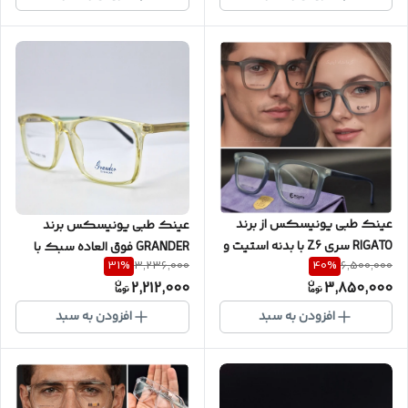
ساخت عدسی با نمره چشم شما )
کد DH507003
عینک طبی یونیسکس از برند
عینک طبی یونیسکس برند
RIGATO سری Z6 با بدنه استیت و
GRANDER فوق العاده سبک با
31
%
40
%
3,236,000
6,500,000
مقاوم به همراه پک کامل ( با
ضمانت یکساله کد G33
2,212,000
3,850,000
امکان سفارش ساخت عدسی با
نمره چشم شما ) کد RIG40009
افزودن به سبد
افزودن به سبد