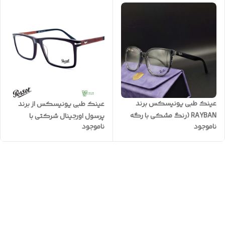
GL3038
ساخت عدسی ) کد EA4266
عینک طبی یونیسکس برند
عینک طبی یونیسکس از برند
RAYBAN (رنگ مشکی با رگه
پرسول اورجینال شرکتی با
ناموجود
ناموجود
های کریستالی) سفارش اروپا به
کیفیت A+++ کد PE2144
همراه گارانتی یکساله کد
RB5068