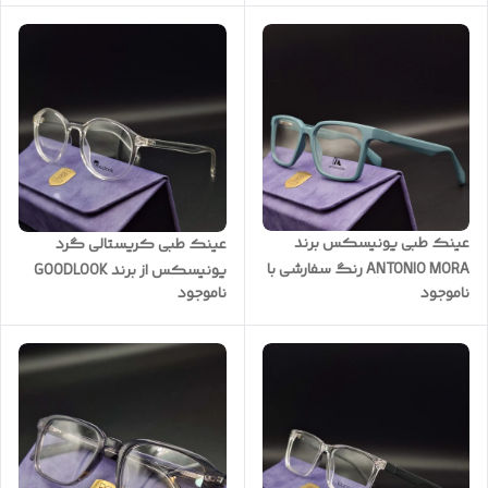
عدسی کد RB0050
سبک ( با امکان سفارش ساخت
عدسی )کد DH002
عینک طبی یونیسکس برند
عینک طبی کریستالی گرد
ANTONIO MORA رنگ سفارشی با
یونیسکس از برند GOODLOOK
ناموجود
ناموجود
بدنه TR و نشکن سری اورجینال
ساخت ترکیه 🇹🇷بدنه نشکن
کد AM9293
سری اورجینال شرکتی به همراه
پک کامل برند