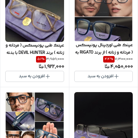
عینک طبی‌ اورجینال یونیسکس
عینک طبی یونیسکس ( مردانه و
( مردانه و زنانه ) از برند RIGATO به
زنانه ) برند DEVIL HUNTER با بدنه
51
%
44
%
3,959,000
7,300,000
همراه یکسال گارانتی سری MB9
TR و نشکن و فوق العاده سبک
1,922,000
4,050,000
با پکیج کامل ( با امکان سفارش
به همراه پکیج کامل کد
ساخت عدسی با نمره چشم شما )
DH0021
افزودن به سبد
افزودن به سبد
کد R80887