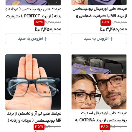
عینک طبی اورجینال یونیسکس
عینک طبی یونیسکس ( مردانه و
از برند MR با کیفیت ضمانتی و
زنانه ) از برند PERFECT با کیفیت
52
%
48
%
5,200,000
6,700,000
بدنه TR100 و نشکن سری
فوق العاده و بدنه TR و نشکن با
2,450,000
3,480,000
اورجینال شرکتی A++به همراه
دسته های سیم کشی شده به
پکیج کامل ( با امکان سفارش
همراه جلد و دستمال مخصوص ( با
افزودن به سبد
افزودن به سبد
ساخت عدسی با نمره چشم شما )
امکان سفارش ساخت عدسی با
نمره چشم شما ) کد PR10011
عینک طبی اورجینال استیت
عینک طبی تی آر و نشکن از برند
یونیسکس از برند CATRINA به
MR یونیسکس ( مردانه و زنانه )
35
%
48
%
5,900,000
11,500,000
همراه یکسال گارانتی شرکتی با
با گارانتی یکساله به همراه