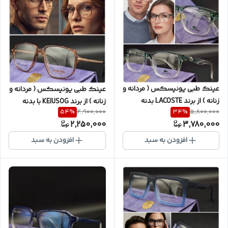
عینک طبی یونیسکس ( مردانه و
عینک طبی یونیسکس ( مردانه و
زنانه ) از برند LACOSTE بدنه
زنانه ) از برند KEIUSOG با بدنه
54
%
34
%
4,900,000
5,800,000
استیت ( ضمانتی ) سری اورجینال
TR100 و نشکن با کیفیت
2,250,000
3,780,000
شرکتی با پکیج کامل ( با
ضمانتی به همراه پکیج کامل ( با
امکان سفارش ساخت عدسی با
امکان سفارش ساخت عدسی با
افزودن به سبد
افزودن به سبد
نمره چشم شما ) کد LA6064
نمره چشم شما ) کد K9310