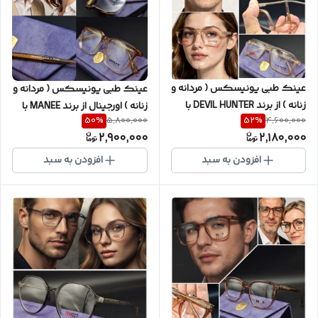
عینک طبی یونیسکس ( مردانه و
عینک طبی یونیسکس ( مردانه و
زنانه ) از برند DEVIL HUNTER با
زنانه ) اورجینال از برند MANEE با
50
%
52
%
5,800,000
4,600,000
بدنه TR و نشکن با پک کامل (
بدنه TR و نشکن MADE IN
2,900,000
2,180,000
با امکان سفارش ساخت عدسی با
KOREA سری اورجینال شرکتی به
نمره چشم شما ) کد DH5285
همراه کیف و دستمال ( با امکان
افزودن به سبد
افزودن به سبد
سفارش ساخت عدسی با نمره
چشم شما ) کد M80805