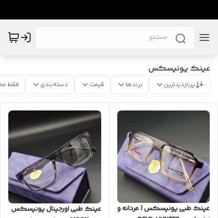
عینک یونیسکس
پربازدیدترین
برندها
قیمت
دسته‌بندی
فقط مح
عینک طبی یونیسکس ( مردانه و
عینک طبی اورجینال یونیسکس