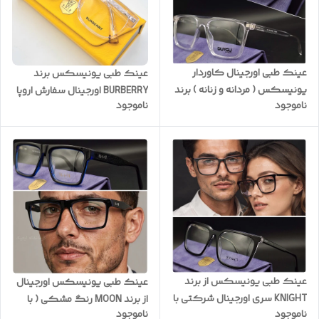
عینک طبی اورجینال کاوردار
عینک طبی یونیسکس برند
یونیسکس ( مردانه و زنانه ) برند
BURBERRY اورجینال سفارش اروپا
ناموجود
ناموجود
DUYGO بدنه TR100 و نشکن کد
دسته سیم لولا دوبل رنگ کد
DY8334
B0023
عینک طبی یونیسکس از برند
عینک طبی یونیسکس اورجینال
KNIGHT سری اورجینال شرکتی با
از برند MOON رنگ مشکی ( با
ناموجود
ناموجود
بدنه استیت کیفیت ضمانتی به
رگه های آبی ) به همراه پکیج