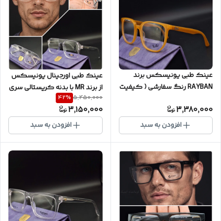
عینک طبی یونیسکس برند
عینک طبی اورجینال یونیسکس
RAYBAN رنگ سفارشی ( کیفیت
از برند MR با بدنه کریستالی سری
42
%
5,450,000
اورجینال ) به همراه یکسال
اورجینال شرکتی با پک کامل ( با
3,150,000
3,380,000
گارانتی و پک کامل کد
امکان سفارش ساخت عدسی با
RB00309
نمره چشم شما ) کد MR6098
افزودن به سبد
افزودن به سبد