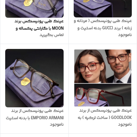
عینک طبی یونیسکس ( مردانه و
عینک طبی یونیسکس برند
زنانه ) برند GUCCI بدنه استیت و
MOON با گارانتی یکساله و
ناموجود
تماس بگیرید
لولا فلزی دوبل کیفیت ضمانتی
ضمانت بدنه (با امکان سفارش
کد G0012
ساخت عدسی ) کد M0097
عینک طبی یونیسکس از برند
عینک طبی یونیسکس از برند
GOODLOOK ( ساخت ترکیه ) به
EMPORIO ARMANI با بدنه استیت
ناموجود
ناموجود
همراه یکسال گارانتی شکست
سری اورجینال شرکتی به همراه
فوق العاده مقاوم و نشکن کد
پکیج کامل ( با امکان سفارش