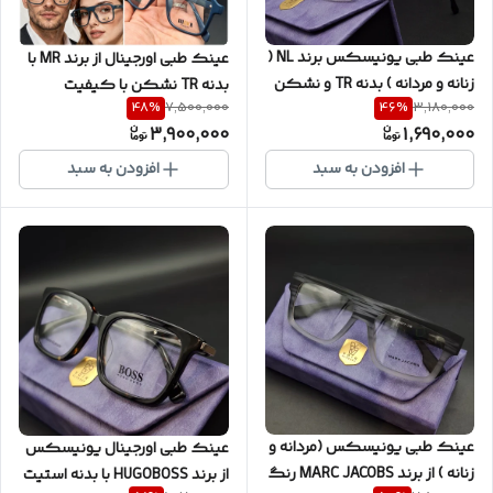
عینک طبی یونیسکس برند NL (
عینک طبی اورجینال از برند MR با
زنانه و مردانه ) بدنه TR و نشکن
بدنه TR نشکن با کیفیت
48
%
46
%
7,500,000
3,180,000
با دسته های فلزی کیفیت فوق
ضمانتی سری MASTER با گارانتی
3,900,000
1,690,000
العاده به همراه پک کامل (با
شرکتی به همراه پک کامل ( با
امکان سفارش ساخت عدسی)
امکان سفارش ساخت عدسی با
افزودن به سبد
افزودن به سبد
کد D3002
نمره چشم شما ) کد MRD4076
عینک طبی یونیسکس (مردانه و
عینک طبی اورجینال یونیسکس
زنانه ) از برند MARC JACOBS رنگ
از برند HUGOBOSS با بدنه استیت