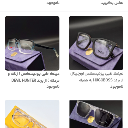
تماس بگیرید
ناموجود
بدنه TR100 و نشکن ( ضمانتی )
سفارشی ) بدنه TR و نشکن فوق
به همراه پک کامل ( با امکان
العاده سبک کیفیت ضمانتی ( با
سفارش ساخت عدسی با نمره
امکان سفارش ساخت عدسی ) (
چشم شما ) کد AN7324
صورتخور اسلاید آخر )کد
DH5054
عینک طبی یونیسکس اورجینال
عینک طبی یونیسکس ( زنانه و
از برند HUGOBOSS به همراه
مردانه ) از برند DEVIL HUNTER
ناموجود
ناموجود
یکسال گارانتی ( سفارش اروپا )
رنگ آبی یخی با بدنه Tr و نشکن
بدنه استیت خالص به همراه پک
و کیفیت ضمانتی ( با امکان
کامل کد HU550
سفارش ساخت عدسی ) کد
DH4042