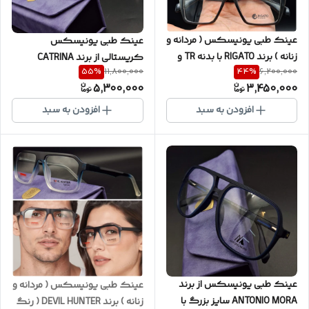
عینک طبی یونیسکس ( مردانه و
عینک طبی یونیسکس
زنانه ) برند RIGATO با بدنه TR و
کریستالی از برند CATRINA
55
%
44
%
11,800,000
6,200,000
نشکن ( کیفیت ضمانتی ) به
سفارش اروپا با یکسال گارانتی
5,300,000
3,450,000
همراه پک کامل ( با امکان
رنگ و بدنه ( با امکان سفارش
سفارش ساخت عدسی با نمره
ساخت عدسی ) کد CT214
افزودن به سبد
افزودن به سبد
چشم شما ) کد RIG8091
عینک طبی یونیسکس از برند
عینک طبی یونیسکس ( مردانه و
ANTONIO MORA سایز بزرگ با
زنانه ) برند DEVIL HUNTER ( رنگ