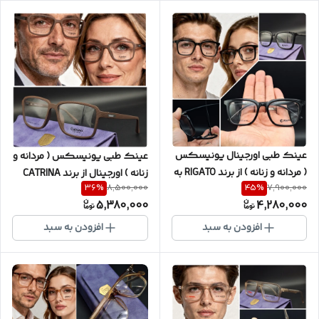
عینک طبی اورجینال یونیسکس
عینک طبی یونیسکس ( مردانه و
( مردانه و زنانه ) از برند RIGATO به
زنانه ) اورجینال از برند CATRINA
36
%
45
%
8,500,000
7,900,000
همراه ضمانت یکساله سری X5 با
رنگ قهوه ای مات با بدنه فیبر
5,380,000
4,280,000
بدنه استیت کیفیت درجه یک با
کربن سری اورجینال شرکتی با
پکیج کامل ( با امکان سفارش
گارانتی یکساله و پکیج کامل (
افزودن به سبد
افزودن به سبد
ساخت عدسی با نمره چشم شما )
با امکان سفارش ساخت عدسی با
کد R0029
نمره چشم شما )C20096