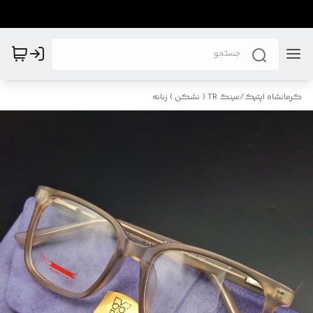
کرمانشاه اپتیک
/
عینک TR ( نشکن ) زنانه