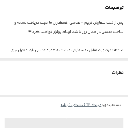
عینک مناسب
آقایان و خانم ها
توضیحات
اقلام
پکیج کامل ( جلد هارد - دستمال ، اسپری و
بند عینک )
پس از ثبت سفارش فریم + عدسی ،همکاران ما جهت دریافت نسخه و
ساخت عدسی در همان روز با شما ارتباط برقرار خواهند کرد🌹
مناسب برای
هم دید دور و هم دید نزدیک
نکته : درصورت تمایل به سفارش عینک به همراه عدسی بلوکنترل برای
استفاده موبایل - کامپیوتر و یا مطالعه
و ضعیف نبودن چشم کافیست در قسمت توضیحات بنویسید : بدون نمره
نظرات
دسته‌بندی
:
عینک TR ( نشکن ) زنانه