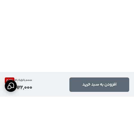
51
%
3,959,000
افزودن به سبد خرید
1,922,000