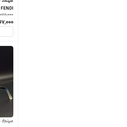
عینک طب
,028,000
گارانتی
67,000
20032
عینک ط