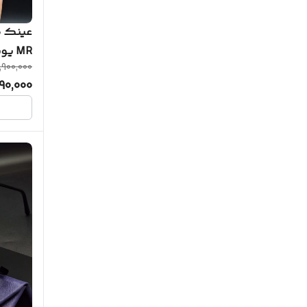
عینک طب
MR ی
,900,000
گارانت
90,000
کامل س
امکان 
چشم شما )