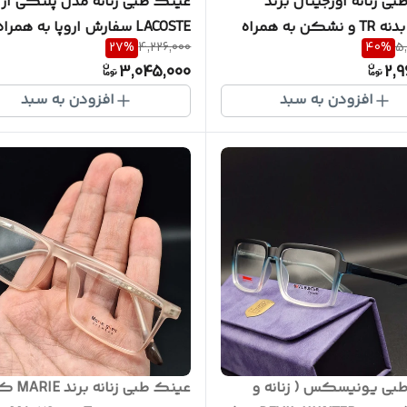
ی زنانه اورجینال برند
عینک طبی زنانه مدل پلنگی از ب
FENDI بدنه TR و نشکن به همراه
LACOSTE سفارش اروپا به همراه
27
%
4,226,000
40
%
5
 رنگ بدنه ( با امکان
گارانتی یکساله بدنه TR کد
3,045,000
2,9
سفارش ساخت عدسی ) کد FE
LA1920
افزودن به سبد
افزودن به سبد
بی یونیسکس ( زنانه و
عینک طبی ز