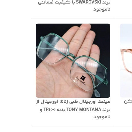
برند SWAROVSKI با کیفیت ضمانتی
ناموجود
لولا فنر سوییسی رنگ سفارشی به
همراه پک کامل ( با امکان ساخت
عدسی بر اساس نمره چشم شما ) کد
SV423
نه Tr و نشکن
عینک اورجینال طبی زنانه اورجینال از
برند TONY MONTANA بدنه TR100 و
ناموجود
نشکن سری اورجینال شرکتی مدل
چند ضلعی به همراه پکیج کامل ( با