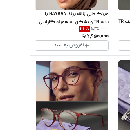
عینک طبی زنانه برند RAYBAN با
RIGATO با کیفیت ضمانتی و بدنه TR
بدنه TR و نشکن به همراه گارانتی
44
%
5,350,000
ه
یکساله کد RB30021
2,950,000
فارش
افزودن به سبد
) کد