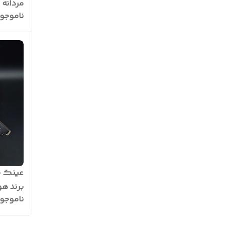
ناموجو
کیفیت 
ساخت عدس
عینک ط
برند ه
ناموجو
A+++ کد : H600