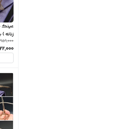
عینک ط
,959,000
و نشکن
922,000
همراه پک