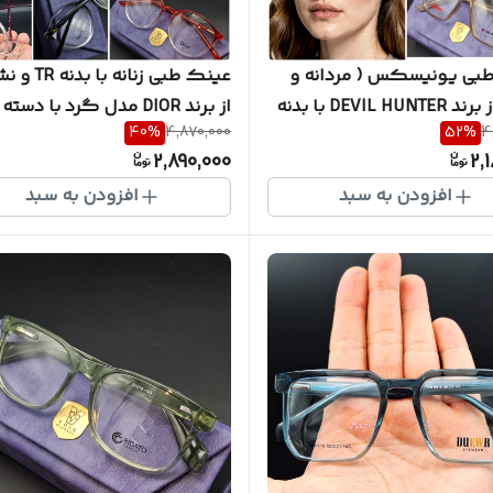
بی یونیسکس ( مردانه و
عینک طبی زنانه ب
زنانه ) از برند DEVIL HUNTER با بدنه
از برند DIOR مدل گرد با دس
40
%
4,870,000
52
%
4
 نشکن با پک کامل ( با امکان
سیم کشی شده به همراه پک
2,890,000
2,
ساخت عدسی با نمره چشم
کامل ( با امکان سفارش ساخ
افزودن به سبد
افزودن به سبد
DH52
عدسی با نمره چشم شما ) کد D1600