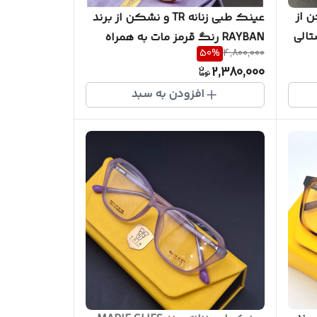
 از
عینک طبی زنانه TR و نشکن از برند
ریستالی
RAYBAN رنگ قرمز مات به همراه
50
%
4,800,000
 همراه پکیج
جلد مخصوص و دستمال نانو ( با
2,380,000
امکان سفارش ساخت عدسی با نمره
افزودن به سبد
چشم شما ) کد RB005034