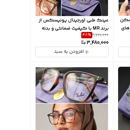
ا بدنه TR و نشکن
عینک طبی اورجینال یونیسکس از
ته های
برند MR با کیفیت ضمانتی و بدنه
48
%
6,700,000
TR100 و نشکن سری اورجینال
3,480,000
ت
شرکتی A++به همراه پکیج کامل
افزودن به سبد
( با امکان سفارش ساخت عدسی با
نمره چشم شما )