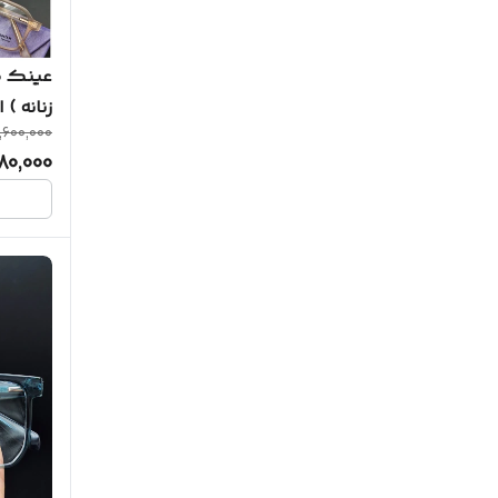
عینک ط
,600,000
TR و
180,000
سفارش 
شما ) کد 85