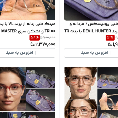
بی یونیسکس ( مردانه و
عینک طبی زنانه از برند 
زنانه ) برند DEVIL HUNTER با بدنه TR
TR۱۰۰ و 
58
%
5,700,000
51
%
3
 و فوق العاده سبک به
کیفیت ضمانتی ( رنگ سفارشی 
2,370,000
1,
یج کامل کد DH0021
همره جلد مخصوص و دستمال ( 
افزودن به سبد
افزودن به سبد
امکان سفارش ساخت عدسی با 
چشم شما ) کد V7009