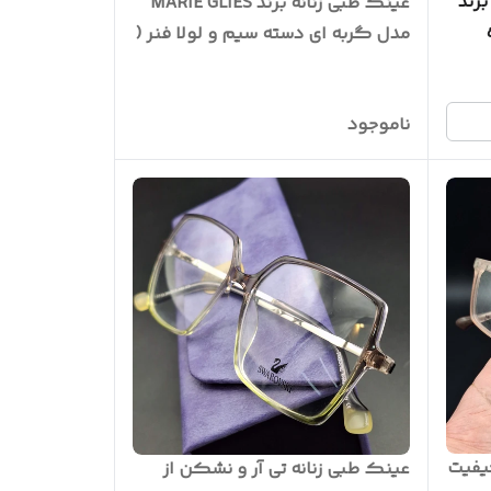
رند
عینک طبی زنانه برند MARIE GLIES
مدل گربه ای دسته سیم و لولا فنر (
ضمانتی) کد M609
ناموجود
نانه برند MARIE کیفیت
عینک طبی زنانه تی آر و نشکن از