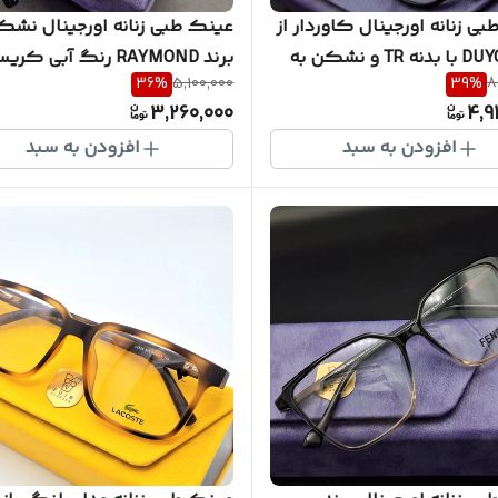
ی زنانه اورجینال کاوردار از
عینک طبی زنانه اورجینال نشکن
برند DUYGO با بدنه TR و نشکن به
برند RAYMOND رنگ آبی ک
36
%
5,100,000
39
%
8
گارانتی شکست و ضمانت
بدنه TR100 مدل T80 به
3,260,000
4,9
 DY6700
کامل کد RM 4061
افزودن به سبد
افزودن به سبد