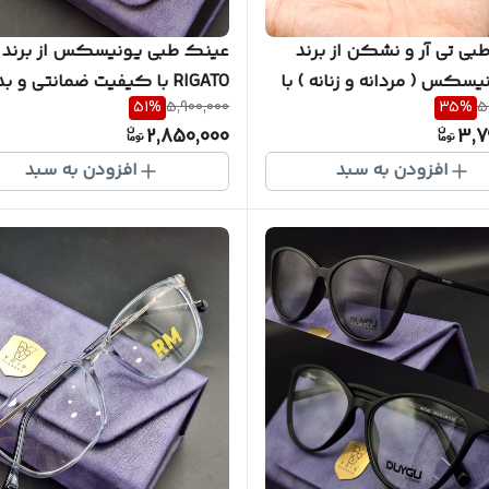
ی تی آر و نشکن از برند
عینک طبی یونیسکس از برند
ونیسکس ( مردانه و زنانه ) با
51
%
5,900,000
35
%
5
ی یکساله به همراه پکیج
و نشکن رنگ سبز کریستالی ب
2,850,000
3,7
ری اورجینال شرکتی (با
همراه پک کامل ( با امکان س
افزودن به سبد
افزودن به سبد
سفارش ساخت عدسی با نمره
ساخت عدسی با نمره چشم شما 
 کد MR4040
R50003