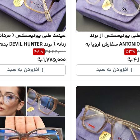
بی یونیسکس از برند
عینک طبی یونیسکس ( مردانه
ANTONIO MORA سفارش اروپا به
48
%
3,444,000
53
%
8
یکسال گارانتی ( با امکان
نشکن کیفیت ضمانتی ( با ام
1,775,000
4,
اخت عدسی ) کد AM0409
سفارش ساخت عدسی ) کد DH7509
افزودن به سبد
افزودن به سبد