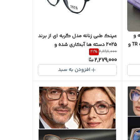
 و
عینک طبی زنانه مدل گربه ای از برند
زنانه ) برند DEVIL HUNTER بدنه TR و
2025 دسته ها آبکاری شده و
21
%
2,898,000
کان
ضمانتی لولا فنر کد 09214
2,279,000
افزودن به سبد