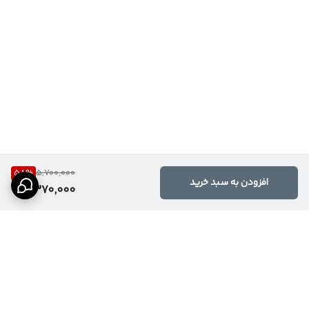
58
%
5,700,000
افزودن به سبد خرید
2,370,000