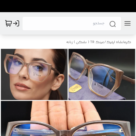
کرمانشاه اپتیک
/
عینک TR ( نشکن ) زنانه