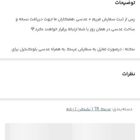
توضیحات
اقلام
جلد مخصوص و دستمال
پس از ثبت سفارش فریم + عدسی ،همکاران ما جهت دریافت نسخه و
ساخت عدسی در همان روز با شما ارتباط برقرار خواهند کرد🌹
نکته : درصورت تمایل به سفارش عینک به همراه عدسی بلوکنترل برای
استفاده موبایل - کامپیوتر و یا مطالعه
و ضعیف نبودن چشم کافیست در قسمت توضیحات بنویسید : بدون نمره
نظرات
دسته‌بندی
:
عینک TR ( نشکن ) زنانه