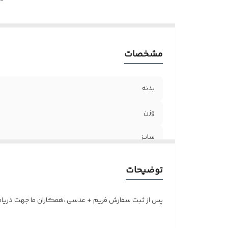
مشخصات
بدنه
وزن
سایز
اقلام
توضیحات
جنس لولا
پس از ثبت سفارش فریم + عدسی ،همکاران ما جهت دریافت 