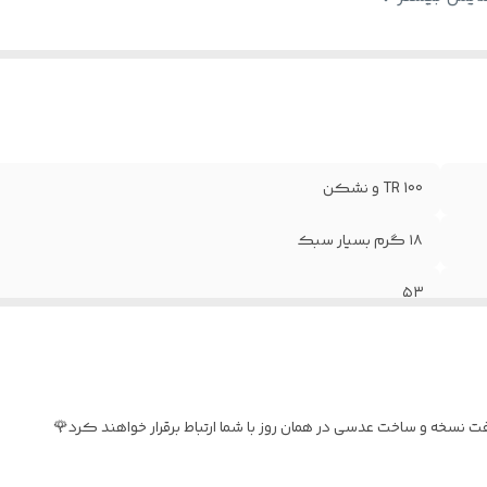
TR 100 و نشکن
۱۸ گرم بسیار سبک
۵۳
کیف و دستمال اورجینال برند TONY MONTANA
فنر سوییسی
نسخه و ساخت عدسی در همان روز با شما ارتباط برقرار خواهند کرد🌹