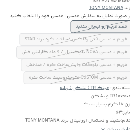
TONY MONTANA EYEWE
ند:
TONY MONTANA
 صورت تمایل به سفارش عدسی ، عدسی خود را انتخاب کنید
فقط فریم رو ارسال کنید
فریم + عدسی آنتی رفلکس /ساخت کره برند STAR
فریم + عدسی NOVA بلوکنترل / ۶ ماه گارانتی خش
فریم + عدسی بلوکات وایت ساخت کره / ضدخش
فریم + عدسی CUSTOM فتوکرومیک ساخت کره
سته‌بندی
:
عینک TR ( نشکن ) زنانه
نه
:
TR 100 و نشکن
زن
:
۱۸ گرم بسیار سبک
ایز
:
۵۳
لام
:
کیف و دستمال اورجینال برند TONY MONTANA
نس لولا
:
فنر سوییسی
مایش بیشتر