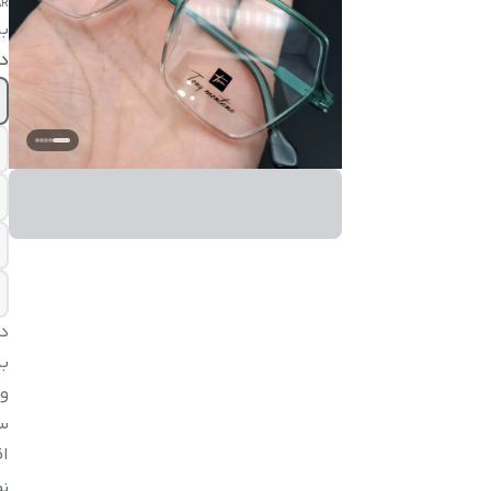
AR
بر
در
د
بد
و
س
اق
ج
ن