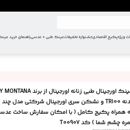
ت ویژه
پکیج اقتصادی
جشنواره تخفیفات
عینک طبی + عدسی
راهنمای خرید عین
عینک اورجینال طبی زنانه اورجینال از برن
بدنه TR100 و نشکن سری اورجینال شرکتی مدل چن
ه همراه پکیج کامل ( با امکان سفارش ساخت عدسی
ره چشم شما ) کد T00907