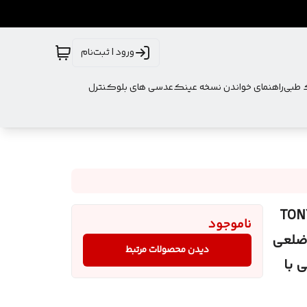
ورود | ثبت‌نام
ک طبی
راهنمای خواندن نسخه عینک
عدسی های بلوکنترل
د TONY MONTANA
ناموجود
د ضلعی
دیدن محصولات مرتبط
 با