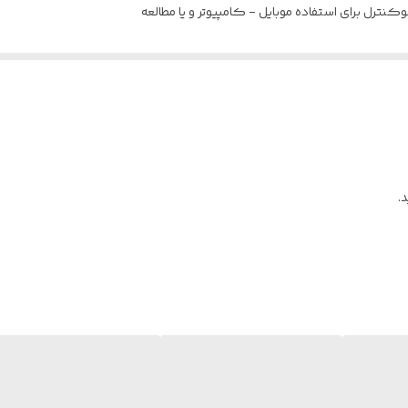
نترل برای استفاده موبایل - کامپیوتر و یا مطالعه
د : بدون نمره
.