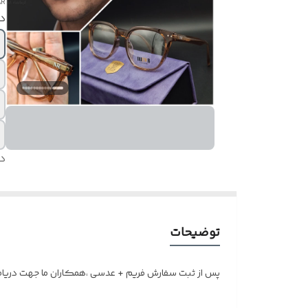
AR
در
د
توضیحات
پس از ثبت سفارش فریم + عدسی ،همکاران ما جهت دریافت 