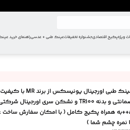
ت ویژه
پکیج اقتصادی
جشنواره تخفیفات
عینک طبی + عدسی
راهنمای خرید عین
عینک طبی اورجینال یونیسکس از برند MR با کیفیت
ضمانتی و بدنه TR100 و نشکن سری اورجینال شرکتی
A++به همراه پکیج کامل ( با امکان سفارش ساخت
ا نمره چشم شما )