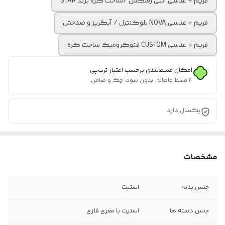
فریم + عدسی آنتی رفلکس /ساخت کره برند STAR
فریم + عدسی NOVA بلوکنترل / آبگریز و ضدخش
فریم + عدسی CUSTOM فتوکرومیک ساخت کره
امکان قسط‌بندی برحسب اعتبار ترب‌پی
۴ قسط ماهانه. بدون سود، چک و ضامن.
یکسال دارد
مشخصات
جنس بدنه
استیت
جنس دسته ها
استیت با مغزی فلزی