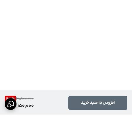
43
%
10,800,000
افزودن به سبد خرید
6,150,000