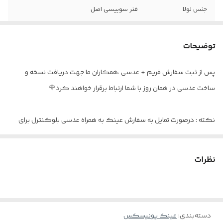
جنس لولا
فنر سوییسی اصل
سایز عدسی
۵۲
توضیحات
فاصله پل بینی
۱۸
پس از ثبت سفارش فریم + عدسی ،همکاران ما جهت دریافت نسخه و
عینک مناسب
آقایان و خانم ها
ساخت عدسی در همان روز با شما ارتباط برقرار خواهند کرد🌹
اقلام
جلد و دستمال مخصوص
نکته : درصورت تمایل به سفارش عینک به همراه عدسی بلوکنترل برای
استفاده موبایل - کامپیوتر و یا مطالعه
و ضعیف نبودن چشم کافیست در قسمت توضیحات بنویسید : بدون نمره
نظرات
دسته‌بندی
:
عینک یونیسکس