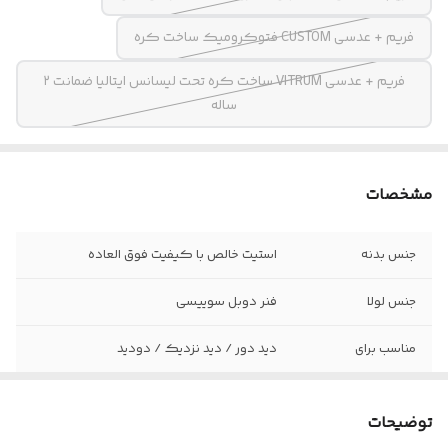
فریم + عدسی CUSTOM فتوکرومیک ساخت کره
فریم + عدسی VITRUM ساخت کره تحت لیسانس ایتالیا ضمانت ۲
ساله
مشخصات
جنس بدنه
استیت خالص با کیفیت فوق العاده
جنس لولا
فنر دوبل سوییسی
مناسب برای
دید دور / دید نزدیک / دودید
اقلام
پکیج کامل به همراه بند عینک هدیه
توضیحات
سایز عدسی
۵۲