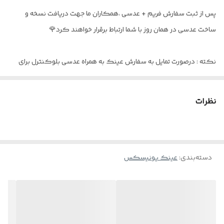
پس از ثبت سفارش فریم + عدسی ،همکاران ما جهت دریافت نسخه و
عینک مناسب
آقایان و خانم ها
ساخت عدسی در همان روز با شما ارتباط برقرار خواهند کرد🌹
نکته : درصورت تمایل به سفارش عینک به همراه عدسی بلوکنترل برای
استفاده موبایل - کامپیوتر و یا مطالعه
و ضعیف نبودن چشم کافیست در قسمت توضیحات بنویسید : بدون نمره
نظرات
دسته‌بندی
:
عینک یونیسکس