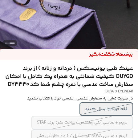
عینک طبی یونیسکس ( مردانه و زنانه ) از برند
DUYGO کیفیت ضمانتی به همراه پک کامل با امکان
سفارش ساخت عدسی با نمره چشم شما کد DY3330
DUYGO EYEWEAR
در صورت تمایل به سفارش عدسی ، عدسی خود را انتخاب کنید
فقط فریم را ارسال کنید
فریم + عدسی آنتی رفلکس /ساخت کره برند STAR
فریم + عدسی NOVA بلوکنترل / ۶ ماه گارانتی خش