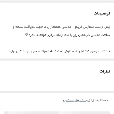
جنس لولا
فنر سوییسی
توضیحات
فاصله پل بینی
۱۸
پس از ثبت سفارش فریم + عدسی ،همکاران ما جهت دریافت نسخه و
عینک مناسب
آقایان و خانم ها
ساخت عدسی در همان روز با شما ارتباط برقرار خواهند کرد🌹
اقلام
پک کامل
نکته : درصورت تمایل به سفارش عینک به همراه عدسی بلوکنترل برای
استفاده موبایل - کامپیوتر و یا مطالعه
و ضعیف نبودن چشم کافیست در قسمت توضیحات بنویسید : بدون نمره
نظرات
دسته‌بندی
:
عینک یونیسکس