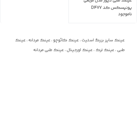
عینک طبی دیور مدل مربعی
یونیسکس کد D477
ناموجود
عینک سایز بزرگ استیت ، عینک کائوچو ، عینک مردانه ، عینک
طبی ، عینک ترک ، عینک اورجینال ، عینک طبی مردانه