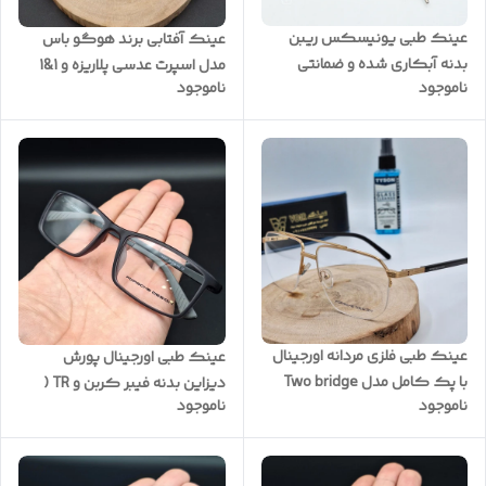
عینک طبی یونیسکس ریبن
عینک آفتابی برند هوگو باس
بدنه آبکاری شده و ضمانتی
مدل اسپرت عدسی پلاریزه و 1&1
ناموجود
ناموجود
A+++ کد RB700
کیفیت عالی کد : B809
عینک طبی فلزی مردانه اورجینال
عینک طبی اورجینال پورش
با پک کامل مدل Two bridge
دیزاین بدنه فیبر کربن و TR (
ناموجود
ناموجود
کد xy2021
نشکن ) کد 5090