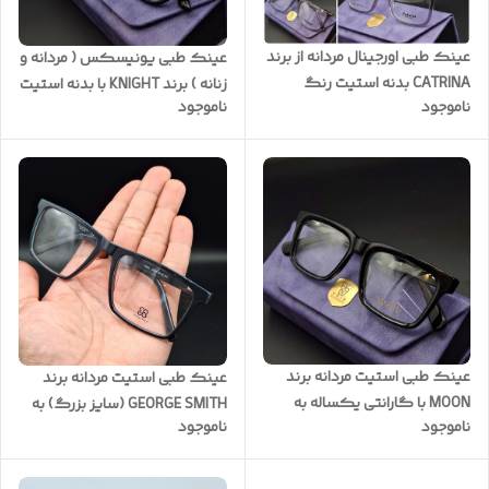
عینک طبی اورجینال مردانه از برند
عینک طبی یونیسکس ( مردانه و
CATRINA بدنه استیت رنگ
زنانه ) برند KNIGHT با بدنه استیت
ناموجود
ناموجود
سفارشی سری اورجینال شرکتی
سری اورجینال شرکتی کیفیت
به همراه پک کامل کد CT3003
فوق العاده و ضمانتی کد KN209
عینک طبی استیت مردانه برند
عینک طبی استیت مردانه برند
MOON با گارانتی یکساله به
GEORGE SMITH (سایز بزرگ) به
ناموجود
ناموجود
همراه پک کامل با امکان
همراه گارانتی کد GS320
سفارش ساخت عدسی با نمره
چشم شما کد Mn77700