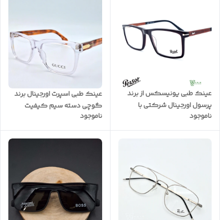
عینک طبی یونیسکس از برند
عینک طبی اسپرت اورجینال برند
پرسول اورجینال شرکتی با
گوچی دسته سیم کیفیت
ناموجود
ناموجود
کیفیت A+++ کد PE2144
A+++ ضمانتی کد G7440