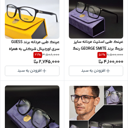
عینک طبی استیت مردانه سایز
عینک طبی مردانه برند GUESS
بزرگ برند GEORGE SMITE رنگ
سری اورجینال شرکتی به همراه
21
%
51
%
3,508,000
8,500,000
مشکی لولا فنر دوبل و بسیار
یکسال گارانتی کد G035
2,745,000
4,100,000
سبک کیفیت ضمانتی کد
GS2251
افزودن به سبد
افزودن به سبد