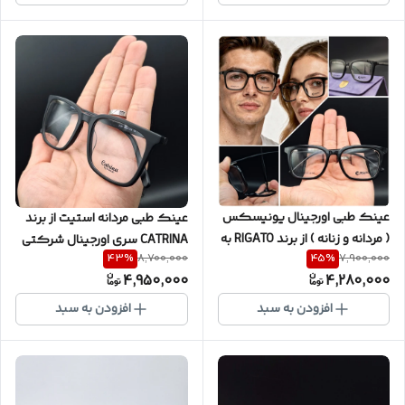
نمره چشم شما )(صورتخور اسلاید
کامل ( با امکان سفارش ساخت
آخر ) کد HB331
عدسی با نمره چشم شما ) کد
CT500093
عینک طبی اورجینال یونیسکس
عینک طبی مردانه استیت از برند
( مردانه و زنانه ) از برند RIGATO به
CATRINA سری اورجینال شرکتی
43
%
45
%
8,700,000
7,900,000
همراه ضمانت یکساله سری X5 با
رنگ مشکی مات با بدنه استیت
4,950,000
4,280,000
بدنه استیت کیفیت درجه یک با
به همراه ضمانت یکساله و پک
پکیج کامل ( با امکان سفارش
کامل ( با امکان سفارش ساخت
افزودن به سبد
افزودن به سبد
ساخت عدسی با نمره چشم شما )
عدسی با نمره چشم شما ) کد
کد R0029
CT90926