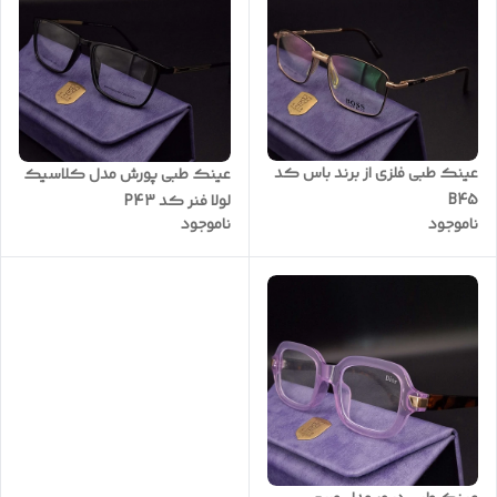
عینک طبی فلزی از برند باس کد
عینک طبی پورش مدل کلاسیک
B45
لولا فنر کد P43
ناموجود
ناموجود