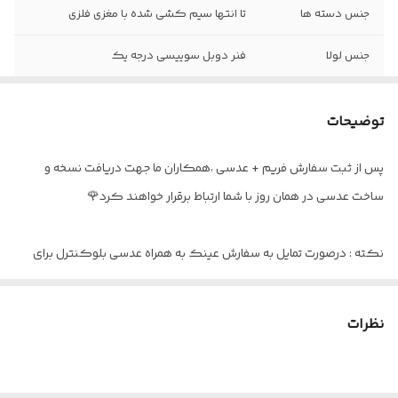
جنس دسته ها
تا انتها سیم کشی شده با مغزی فلزی
جنس لولا
فنر دوبل سوییسی درجه یک
سایز عدسی
۵۶
توضیحات
فاصله پل بینی
۲۱ ( روی ۹۹ درصد بینی ها میشینه )
پس از ثبت سفارش فریم + عدسی ،همکاران ما جهت دریافت نسخه و
عینک مناسب
دید دور / تدریجی و دودید
ساخت عدسی در همان روز با شما ارتباط برقرار خواهند کرد🌹
اقلام
پکیج کامل + بند هدیه
نکته : درصورت تمایل به سفارش عینک به همراه عدسی بلوکنترل برای
استفاده موبایل - کامپیوتر و یا مطالعه
و ضعیف نبودن چشم کافیست در قسمت توضیحات بنویسید : بدون نمره
نظرات