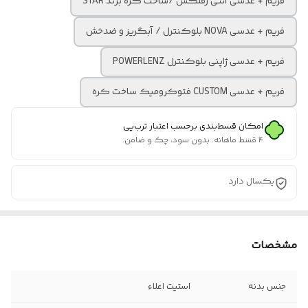
فریم + عدسی آنتی رفلکس /ساخت کره برند STAR
فریم + عدسی NOVA بلوکنترل / آبگریز و ضدخش
فریم + عدسی ژاپنی بلوکنترل POWERLENZ
فریم + عدسی CUSTOM فتوکرومیک ساخت کره
امکان قسط‌بندی برحسب اعتبار ترب‌پی
۴ قسط ماهانه. بدون سود، چک و ضامن.
یکسال دارد
مشخصات
جنس بدنه
استیت اعلاء