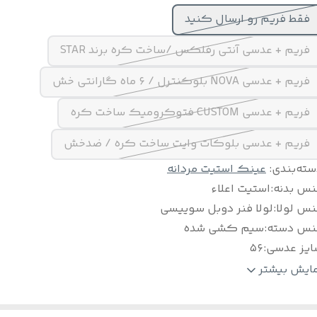
فقط فریم رو ارسال کنید
فریم + عدسی آنتی رفلکس /ساخت کره برند STAR
فریم + عدسی NOVA بلوکنترل / ۶ ماه گارانتی خش
فریم + عدسی CUSTOM فتوکرومیک ساخت کره
فریم + عدسی بلوکات وایت ساخت کره / ضدخش
سته‌بندی
:
عینک استیت مردانه
نس بدنه
:
استیت اعلاء
نس لولا
:
لولا فنر دوبل سوییسی
نس دسته
:
سیم کشی شده
ایز عدسی
:
۵۶
ینک مناسب
:
متوسط و بزرگ
مایش بیشتر
لام
:
پکیج کامل