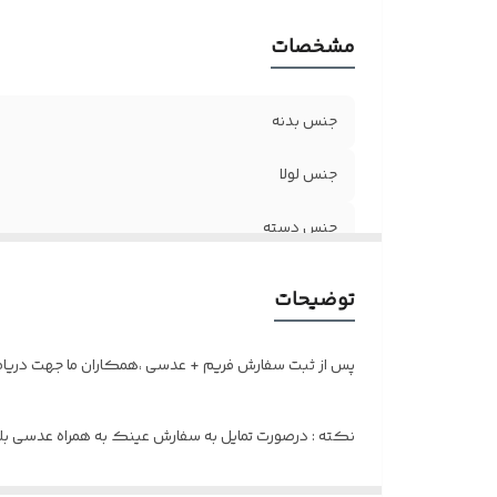
مشخصات
جنس بدنه
جنس لولا
جنس دسته
سایز عدسی
توضیحات
عینک مناسب
پس از ثبت سفارش فریم + عدسی ،همکاران ما جهت دریافت 
اقلام
نکته : درصورت تمایل به سفارش عینک به همراه عدسی بلوک
و ضعیف نبودن چشم کافیست در قسمت توضیحات بنویسی