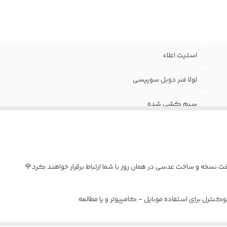
استیت اعلاء
لولا فنر دوبل سوییسی
سیم کشی شده
۵۶
متوسط و بزرگ
نسخه و ساخت عدسی در همان روز با شما ارتباط برقرار خواهند کرد🌹
پکیج کامل
نترل برای استفاده موبایل - کامپیوتر و یا مطالعه
د : بدون نمره