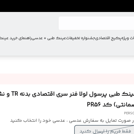
ت ویژه
پکیج اقتصادی
جشنواره تخفیفات
عینک طبی + عدسی
راهنمای خرید عین
عینک طبی پرسول لولا ف
انتی) کد PR56
PERS
 صورت تمایل به سفارش عدسی ، عدسی خود را انتخاب کنید
فقط فریم را ارسال کنید