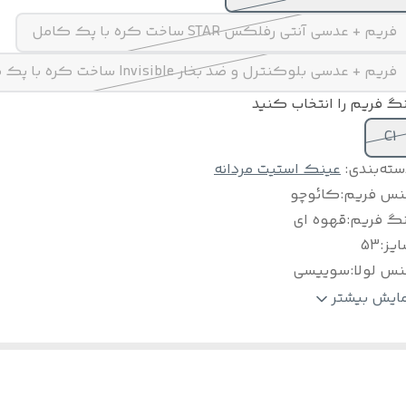
فریم + عدسی آنتی رفلکس STAR ساخت کره با پک کامل
فریم + عدسی بلوکنترل و ضد بخار Invisible ساخت کره با پک کامل
گ فریم را انتخاب کنید
C1
سته‌بندی
:
عینک استیت مردانه
نس فریم
:
کائوچو
نگ فریم
:
قهوه ای
ایز
:
53
نس لولا
:
سوییسی
لام
:
جلد طبی هارد + دستمال + اسپری ( درصورت سفارش عدسی)
مایش بیشتر
ینک مناسب
:
آقایان و خانم ها