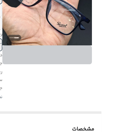
رن
د
ج
ر
س
ج
اق
ن
ع
مشخصات