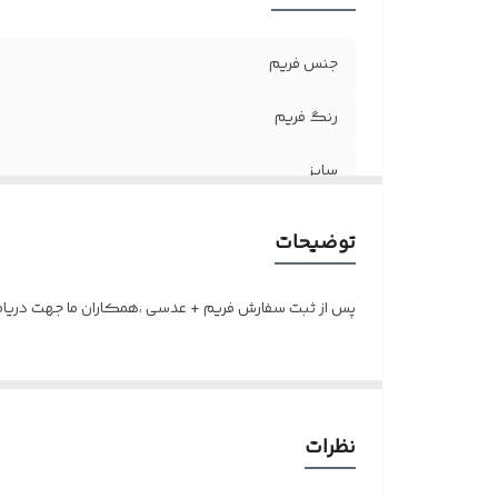
جنس فریم
رنگ فریم
سایز
جنس لولا
توضیحات
اقلام
پس از ثبت سفارش فریم + عدسی ،همکاران ما جهت دریافت 
عینک مناسب
نظرات