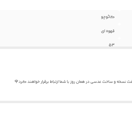
کائوچو
قهوه ای
53
سوییسی
جلد طبی هارد + دستمال + اسپری ( درصورت سفارش عدسی)
نسخه و ساخت عدسی در همان روز با شما ارتباط برقرار خواهند کرد🌹
آقایان و خانم ها