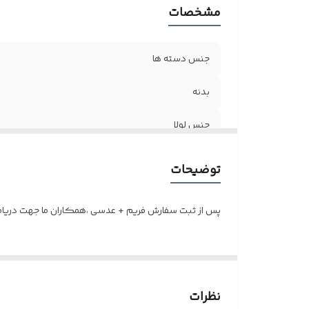
مشخصات
جنس دسته ها
بدنه
جنس لولا
سایز
توضیحات
اقلام
پس از ثبت سفارش فریم + عدسی ،همکاران ما جهت دریافت 
نظرات