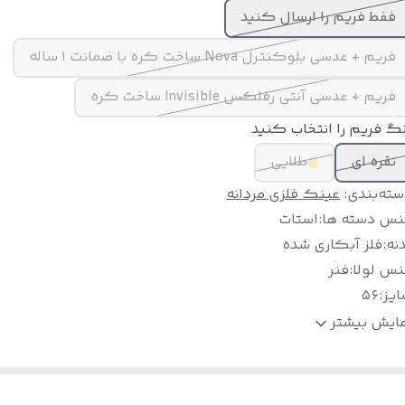
ففط فریم را ارسال کنید
فریم + عدسی بلوکنترل Nova ساخت کره با ضمانت ۱ ساله
فریم + عدسی آنتی رفلکس Invisible ساخت کره
گ فریم را انتخاب کنید
نقره ای
طلایی
سته‌بندی
:
عینک فلزی مردانه
نس دسته ها
:
استات
نه
:
فلز آبکاری شده
نس لولا
:
فنر
ایز
:
۵۶
لام
:
جلد مخصوص ، اسپری ، دستمال نانو و بند عینک
مایش بیشتر