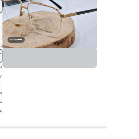
رن
د
ج
بد
ج
س
اق
ن