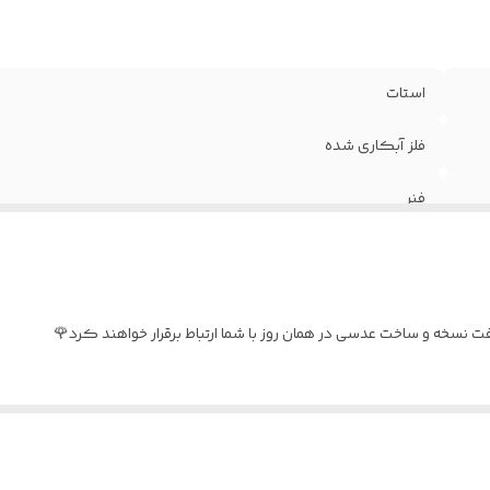
استات
فلز آبکاری شده
فنر
۵۶
جلد مخصوص ، اسپری ، دستمال نانو و بند عینک
نسخه و ساخت عدسی در همان روز با شما ارتباط برقرار خواهند کرد🌹