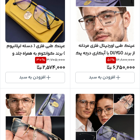
عینک طبی اورجینال فلزی مردانه
عینک طبی فلزی ( دسته تیتانیوم
از برند DUYGO با آبکاری درجه یک
) برند کوانتوم به همراه جلد و
30
%
51
%
3,705,000
12,800,000
و کیفیت متفاوت به همراه
دستمال و یکسال گارانتی کد
2,574,000
6,250,000
یکسال گارانتی شرکتی و
QL99
پکیج کامل ( با امکان سفارش
افزودن به سبد
افزودن به سبد
ساخت عدسی با نمره چشم شما )
کد DY2004