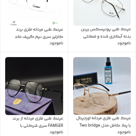
عینک طبی یونیسکس ریبن
عینک طبی مردانه فلزی برند
بدنه آبکاری شده و ضمانتی
کارتیر سری نیم گریف کد
ناموجود
ناموجود
A+++ کد RB700
CA44
عینک طبی فلزی مردانه اورجینال
عینک طبی فلزی مردانه از برند
با پک کامل مدل Two bridge
FAMGER سری شرکتی با
ناموجود
ناموجود
کد xy2021
کیفیت فوق العاده به همراه