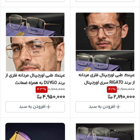
چشم شما ) به همراه پک کامل
کد RM900
کد P3036
عینک طبی اورجینال فلزی مردانه
عینک طبی اورجینال مردانه فلزی از
از برند RIGATO سری اورجینال
برند DUYGO به همراه ضمانت
43
%
41
%
8,700,000
4,900,000
شرکتی ( رنگ ثابت ) ضمانتی با
یکساله و پکیج کامل ( با
4,950,000
2,890,000
دماغی یک تکه به همراه پکیج
امکان سفارش ساخت عدسی با
کامل ( با امکان سفارش ساخت
نمره چشم شما )‌ کد DY4041
افزودن به سبد
افزودن به سبد
عدسی با نمره چشم شما ) کد
RIG400099