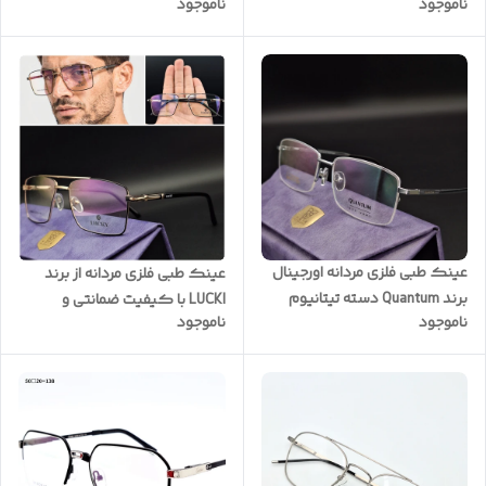
ناموجود
ناموجود
PERFECT با دماغی یک تکه
092
کیفیت ضمانتی ( با امکان
سفارش ساخت عدسی با نمره
چشم شما ) به همراه پک کامل
کد P3023
عینک طبی فلزی مردانه اورجینال
عینک طبی فلزی مردانه از برند
برند Quantum دسته تیتانیوم
LUCKI با کیفیت ضمانتی و
ناموجود
ناموجود
مدل نیم گریف کد Q55
آبکاری درجه یک به همراه پک
کامل( با امکان سفارش ساخت
عدسی با نمره چشم شما ) کد
LK4023