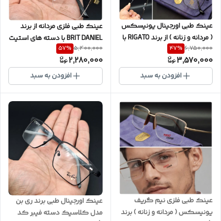
عینک طبی اورجینال یونیسکس
عینک طبی فلزی مردانه از برند
( مردانه و زنانه ) از برند RIGATO با
BRIT DANIEL با دسته های استیت
57
%
47
%
5,400,000
6,750,000
دسته های تیتانیومی مدل M2 به
و کیفیت ضمانتی به همراه پک
2,280,000
3,570,000
همراه پک کامل ( با امکان
کامل ( با امکان سفارش ساخت
سفارش ساخت عدسی با نمره
عدسی با نمره چشم شما ) کد BD
افزودن به سبد
افزودن به سبد
چشم شما ) کد RG6500
6053
عینک طبی فلزی نیم گریف
عینک اورجینال طبی برند ری بن
یونیسکس ( مردانه و زنانه ) برند
مدل کلاسیک دسته فیبر کد