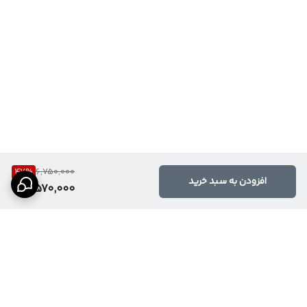
47
%
6,750,000
افزودن به سبد خرید
3,570,000