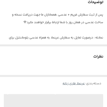
سایز عدسی
۵۱
توضیحات
جنس دسته
تیتانیوم
پس از ثبت سفارش فریم + عدسی ،همکاران ما جهت دریافت نسخه و
ساخت عدسی در همان روز با شما ارتباط برقرار خواهند کرد🌹
عینک مناسب
آقایان و خانم ها
اقلام
پک کامل
نکته : درصورت تمایل به سفارش عینک به همراه عدسی بلوکنترل برای
استفاده موبایل - کامپیوتر و یا مطالعه
و ضعیف نبودن چشم کافیست در قسمت توضیحات بنویسید : بدون نمره
نظرات
دسته‌بندی
:
عینک فلزی زنانه