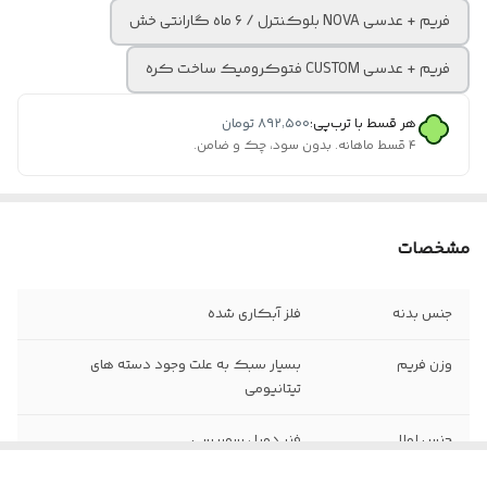
فریم + عدسی NOVA بلوکنترل / ۶ ماه گارانتی خش
فریم + عدسی CUSTOM فتوکرومیک ساخت کره
هر قسط با ترب‌پی:
۸۹۲٬۵۰۰
تومان
۴ قسط ماهانه. بدون سود، چک و ضامن.
مشخصات
جنس بدنه
فلز آبکاری شده
وزن فریم
بسیار سبک به علت وجود دسته های
تیتانیومی
جنس لولا
فنر دوبل سوییسی