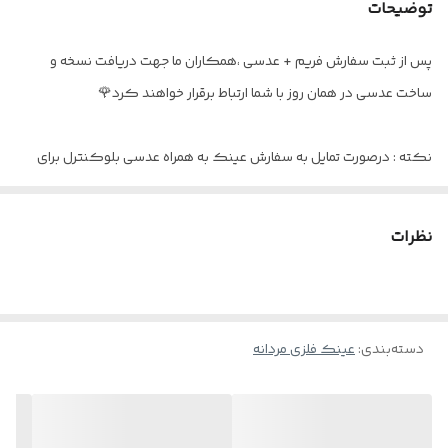
توضیحات
عینک مناسب
دید دور / دید نزدیک
پس از ثبت سفارش فریم + عدسی ،همکاران ما جهت دریافت نسخه و
اقلام
پک کامل
ساخت عدسی در همان روز با شما ارتباط برقرار خواهند کرد🌹
نکته : درصورت تمایل به سفارش عینک به همراه عدسی بلوکنترل برای
استفاده موبایل - کامپیوتر و یا مطالعه
و ضعیف نبودن چشم کافیست در قسمت توضیحات بنویسید : بدون نمره
نظرات
دسته‌بندی
:
عینک فلزی مردانه