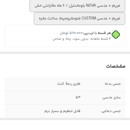
فریم + عدسی NOVA بلوکنترل / ۶ ماه گارانتی خش
فریم + عدسی CUSTOM فتوکرومیک ساخت کره
هر قسط با ترب‌پی:
۵۷۰٬۰۰۰
تومان
۴ قسط ماهانه. بدون سود، چک و ضامن.
مشخصات
جنس بدنه
فلزی رنگ ثابت
سایز عدسی
۵۴
جنس دماغی
قابل تنظیم و بسیار نرم
جنس لولا
فنر دوبل سوییسی