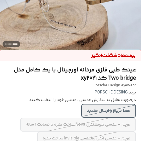
عینک طبی فلزی مردانه اورجینال با پک کامل مدل
Two bridge کد xy2021
Porsche Design eyewear
برند:
PORSCHE DESING
درصورت تمایل به سفارش عدسی ، عدسی خود را انتخاب کنید
ففط فریم را ارسال کنید
فریم + عدسی بلوکنترل Nova ساخت کره با ضمانت ۱ ساله
فریم + عدسی آنتی رفلکس Invisible ساخت کره