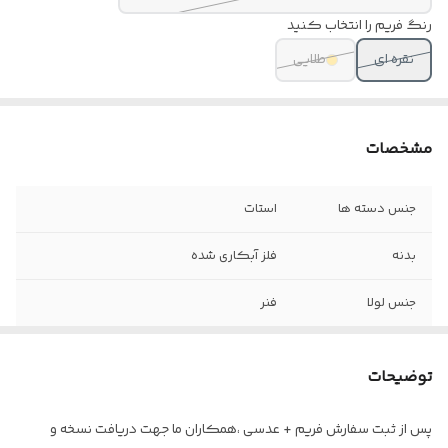
رنگ فریم را انتخاب کنید
نقره ای
طلایی
مشخصات
جنس دسته ها
استات
بدنه
فلز آبکاری شده
جنس لولا
فنر
سایز
۵۶
توضیحات
اقلام
جلد مخصوص ، اسپری ، دستمال نانو و بند
عینک
پس از ثبت سفارش فریم + عدسی ،همکاران ما جهت دریافت نسخه و