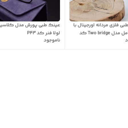
ی فلزی مردانه اورجینال با
عینک طبی پورش مدل کلاسی
پک کامل مدل Two bridge کد
لولا فنر کد P43
د
ناموجود