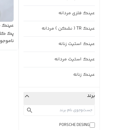
عینک فلزی مردانه
عینک طب
عینک TR ( نشکن ) مردانه
ناموجو
xy2021
عینک استیت زنانه
عینک استیت مردانه
عینک زنانه
برند
PORSCHE DESING