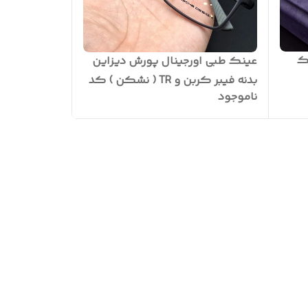
ک
عینک طبی اورجینال پورش دیزاین
بدنه فیبر کربن و TR ( نشکن ) کد
ناموجود
5090