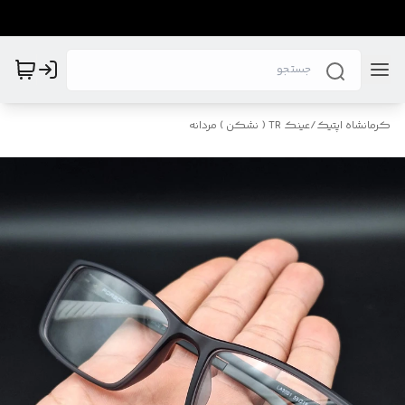
کرمانشاه اپتیک
/
عینک TR ( نشکن ) مردانه