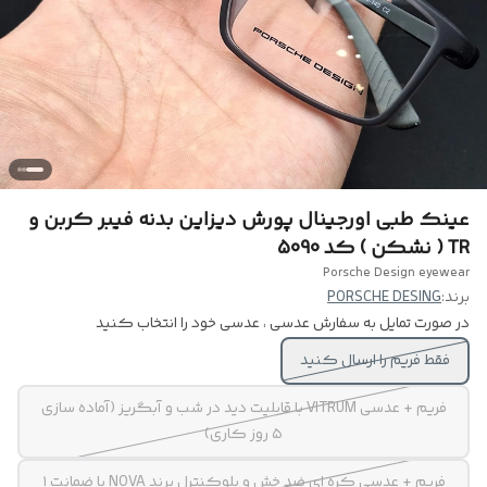
عینک طبی اورجینال پورش دیزاین بدنه فیبر کربن و
TR ( نشکن ) کد 5090
Porsche Design eyewear
برند:
PORSCHE DESING
در صورت تمایل به سفارش عدسی ، عدسی خود را انتخاب کنید
فقط فریم را ارسال کنید
فریم + عدسی VITRUM با قابلیت دید در شب و آبگریز (آماده سازی
۵ روز کاری)
فریم + عدسی کره ای ضد خش و بلوکنترل برند NOVA با ضمانت ۱