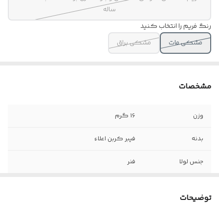
ساله
رنگ فریم را انتخاب کنید
مشکی مات
مشکی براق
مشخصات
وزن
16 گرم
بدنه
فیبر کربن اعلاء
جنس لولا
فنر
سایز
۵۵
توضیحات
اقلام
جلد طبی هارد مخصوص + اسپری + دستمال