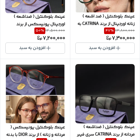
عینک بلوکنترل ( ضد اشعه )
عینک بلوکنترل ( ضداشعه )
زنانه اورجینال از برند CATRINA به
اورجینال یونیسکس از برند
50
%
47
%
14,500,000
13,800,000
همراه پک کامل و عدسی کره ای
CATRINA بدنه استیت با مغزی فلز
7,200,000
7,300,000
🇰🇷و یکسال گارانتی شرکتی
آبکاری شده با عدسی
کد CB8081
هیدروفوبیک و ضد خش به همراه
افزودن به سبد
افزودن به سبد
پک کامل CT/BL99
عینک بلوکنترل ( ضداشعه )
عینک بلوکنترل یونیسکس (
مردانه از برند CATRINA سری فیبر
مردانه و زنانه ) از برند DIOR با بدنه