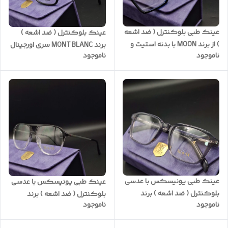
عینک طبی بلوکنترل ( ضد اشعه
عینک بلوکنترل ( ضد اشعه )
) از برند MOON با بدنه استیت و
برند MONT BLANC سری اورجینال
ناموجود
ناموجود
رنگ خاص و سفارشی با عدسی
شرکتی با ضمانت یکساله کد
UV420 و بلوکنترل به همراه جلد
M908
برند MOON کد M/BL31
عینک طبی یونیسکس با عدسی
عینک طبی یونیسکس با عدسی
بلوکنترل ( ضد اشعه ) برند
بلوکنترل ( ضد اشعه ) برند
ناموجود
ناموجود
MOON کد 0010
MOON به همراه پک کامل و
ضمانت یکساله کد M2156