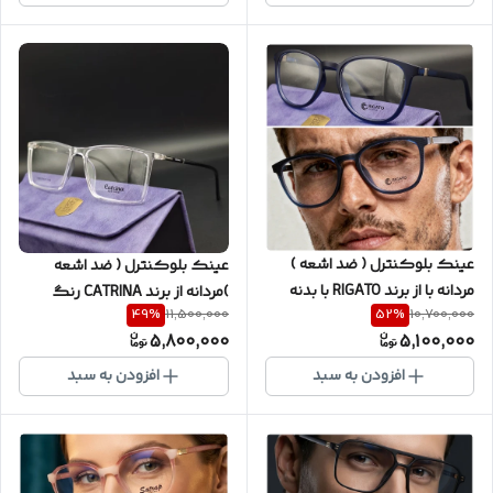
)کد RG/B80
عینک بلوکنترل ( ضد اشعه )
عینک بلوکنترل ( ضد اشعه
مردانه با از برند RIGATO با بدنه
)مردانه از برند CATRINA رنگ
49
%
52
%
11,500,000
10,700,000
TR100 و نشکن و عدسی ساخت
کریستالی با عدسیِ ساخت کره
5,800,000
5,100,000
کره به همراه جلد مخصوص و
به همراه گارانتی یکساله کد
دستمال نانو کد RG/B80
CT/B73
افزودن به سبد
افزودن به سبد