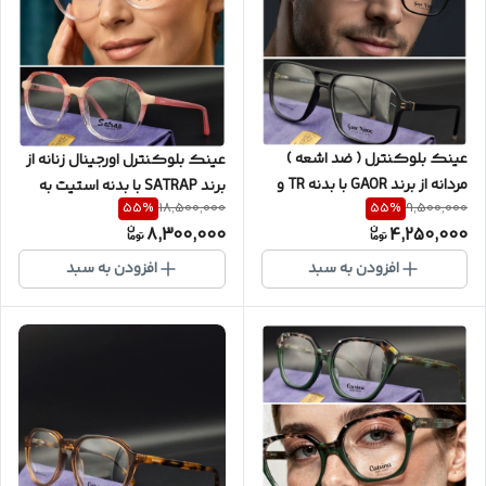
عینک بلوکنترل ( ضد اشعه )
عینک بلوکنترل اورجینال زنانه از
مردانه از برند GAOR با بدنه TR و
برند SATRAP با بدنه استیت به
55
%
55
%
18,500,000
9,500,000
نشکن با عدسی ساخت کره🇰🇷
همراه یکسال گارانتی و عدسی
8,300,000
4,250,000
به همراه پکیج کامل ( در دو
ساخت کره 🇰🇷به همراه پکیج
رنگ ) کد GA3002
کامل کد ST300012
افزودن به سبد
افزودن به سبد