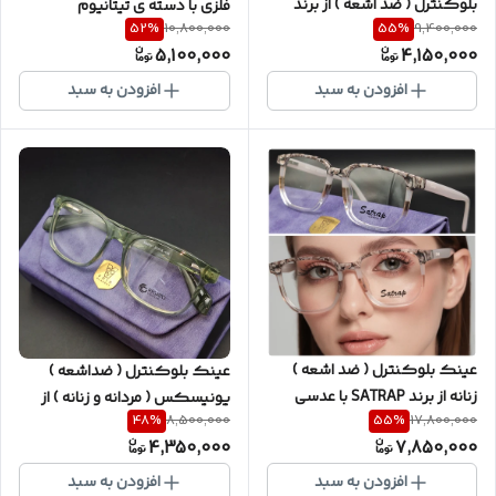
بلوکنترل ( ضد اشعه ) از برند
فلزی با دسته ی تیتانیوم
52
%
55
%
10,800,000
9,400,000
KNIGHT به همراه گارانتی
یونیسکس ( مردانه و زنانه ) از
5,100,000
4,150,000
یکساله (عدسی و فریم) کد
برند RIGATO با کیفیت فوق
Mn89
العاده و ضمانتی با پکیج کامل
افزودن به سبد
افزودن به سبد
کدRG/B6
عینک بلوکنترل ( ضد اشعه )
عینک بلوکنترل ( ضداشعه )
زنانه از برند SATRAP با عدسی
یونیسکس ( مردانه و زنانه ) از
48
%
55
%
8,500,000
17,800,000
ساخت کره با ضمانت یکساله به
برند RIGATO با عدسی بلوکنترل و
4,350,000
7,850,000
همراه پکیج کامل سری اورجینال
ضدخش/ ضدبخار ساخت کره با
شرکتی کد S/B012
پک کامل ( صورتخور اسلاید آخر
افزودن به سبد
افزودن به سبد