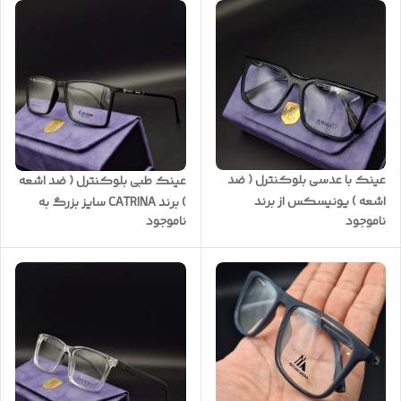
عینک با عدسی بلوکنترل ( ضد
عینک طبی بلوکنترل ( ضد اشعه
اشعه ) یونیسکس از برند
) برند CATRINA سایز بزرگ به
ناموجود
ناموجود
KNIGHT با ضمانت یکساله
همراه پک کامل و ضمانت
یکساله کد CA6078