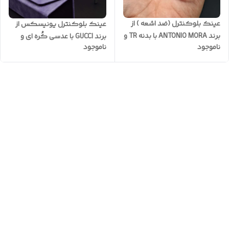
عینک بلوکنترل (ضد اشعه ) از
عینک بلوکنترل یونیسکس از
برند ANTONIO MORA با بدنه TR و
برند GUCCI با عدسی کُره ای و
ناموجود
ناموجود
نشکن و عدسی کره ای ضدخش
بدنه استیت به همراه پک کامل
به همراه پک کامل کد AM/
کد G/BL80
7098