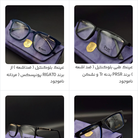
کد M592
عینک طبی بلوکنترل ( ضد اشعه
عینک بلوکنترل ( ضداشعه ) از
) برند PRSR بدنه Tr و نشکن
برند RIGATO یونیسکس ( مردانه
ناموجود
ناموجود
کیفیت ضمانتی کد 0044
و زنانه ) به همراه یکسال گارانتی
(صورتخور اسلاید آخر)
با پکیج کامل کد RI/B80