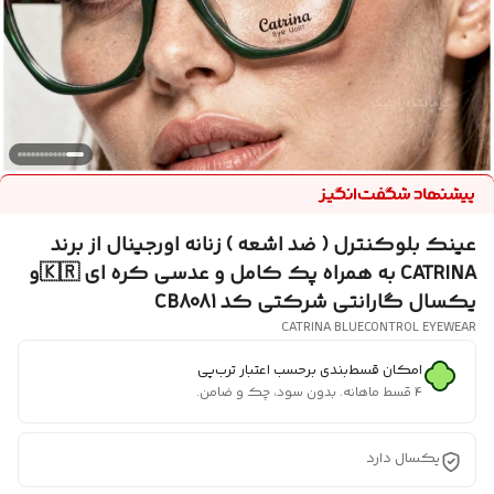
عینک بلوکنترل ( ضد اشعه ) زنانه اورجینال از برند
CATRINA به همراه پک کامل و عدسی کره ای 🇰🇷و
یکسال گارانتی شرکتی کد CB8081
CATRINA BLUECONTROL EYEWEAR
امکان قسط‌بندی برحسب اعتبار ترب‌پی
۴ قسط ماهانه. بدون سود، چک و ضامن.
یکسال دارد