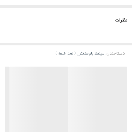
و برای استفاده طولانی از گوشی موبایل و سیستم بسیار مناسب و
اقلام
پک کامل + بند هدیه
استاندارد می باشد☘️
نظرات
همچنین این عدسی ها باعث جلوگیری از فشار چشم ناشی از طیف موج
های آبی سیستم و گوشی موبایل می گردد 🌹
دسته‌بندی
:
عینک بلوکنترل ( ضد اشعه )
بدنه این فریم از استیت اعلاء ساخته شده که دارای گارانتی یکساله می
باشد همچنین این فریم دارای وزن بسیار سبک است که در استفاده
طولانی مدت باعث خستگی و سنگینی روی چشم شما نمی شود 🌹