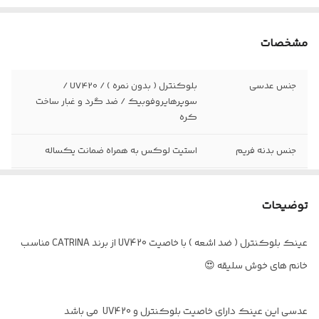
مشخصات
جنس عدسی
بلوکنترل ( بدون نمره ) / UV420 /
سوپرهایروفوبیک / ضد گرد و غبار ساخت
کره
جنس بدنه فریم
استیت لوکس به همراه ضمانت یکساله
جنس لولا
فنر دوبل سوییسی درجه یک
توضیحات
سایز عدسی
۵۰
عینک بلوکنترل ( ضد اشعه ) با خاصیت UV420 از برند CATRINA مناسب
فاصله پل بینی
۱۹
خانم های خوش سلیقه 😍
عینک مناسب
افرادی که زیاد از گوشی موبایل ، سیستم
استفاده می کنند و در معرض طیف نورهای
عدسی این عینک دارای خاصیت بلوکنترل و UV420 می باشد
آبی سیستم و گوشی موبایل قرار دارند.