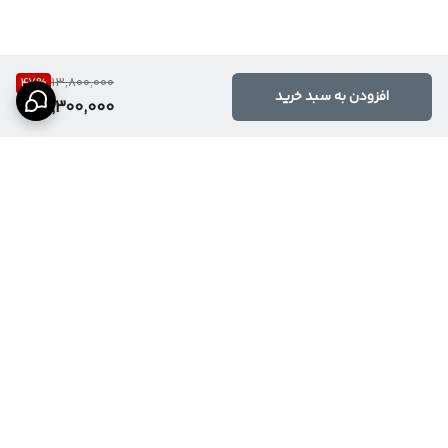
47
%
13,800,000
افزودن به سبد خرید
7,300,000
برگشت به بالا