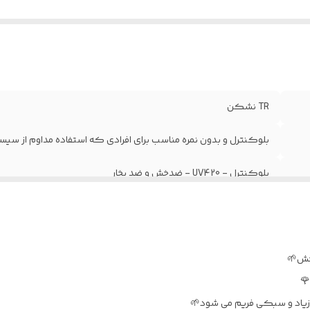
TR نشکن
بلوکنترل و بدون نمره مناسب برای افرادی که استفاده مداوم از سیست
بلوکنترل - UV420 - ضدخش و ضد بخار
آقایان و خانم ها
در دو رنگ : مشکی و قهوه ای
جلد / دستمال / اسپری نانو
🌹