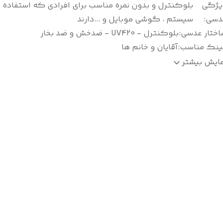
یژگی
بلوکنترل و بدون نمره مناسب برای افرادی که استفاده م
دسی
:
سیستم ، گوشی موبایل و ...دارند
اختار عدسی
:
بلوکنترل - UV420 - ضدخش و ضد بخار
ینک مناسب
:
آقایان و خانم ها
نگبندی
:
در دو رنگ : مشکی و قهوه ای
مایش بیشتر
لام
:
جلد / دستمال / اسپری نانو