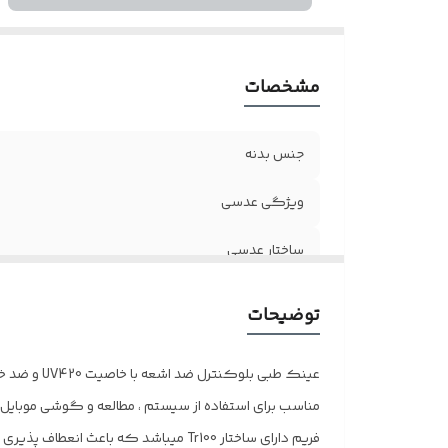
مشخصات
جنس بدنه
ویژگی عدسی
ساختار عدسی
عینک مناسب
توضیحات
رنگبندی
عینک طبی بلوکنترل ضد اشعه با خاصیت UV420 و ضد خش🌱
اقلام
مناسب برای استفاده از سیستم ، مطالعه و گوشی موبایل
فریم دارای ساختار Tr100 میباشد که باعث انعطاف پذیری زیاد و سبکی فریم می شود🌱