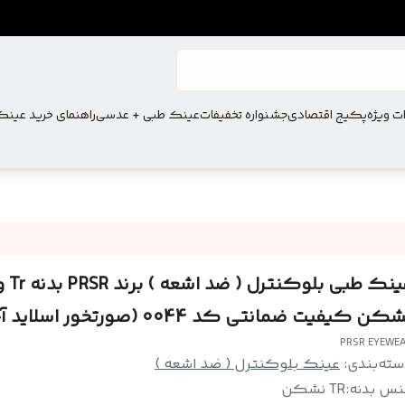
ت ویژه
پکیج اقتصادی
جشنواره تخفیفات
عینک طبی + عدسی
راهنمای خرید عین
عینک طبی بلوکنترل ( ضد اشعه ) ب
کن کیفیت ضمانتی کد 0044 (صورتخور اسلاید آخر)
PRSR EYEWE
سته‌بندی
:
عینک بلوکنترل ( ضد اشعه )
نس بدنه
:
TR نشکن