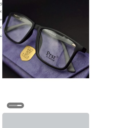
و
ع
س
ع
ر
ن
اق