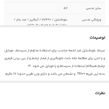
سایز عدسی
۵۷
ویژگی عدسی
بلوکنترل / UV420 / آبگریز / ضد بخار /
ساخت کره به همراه پک کامل
مناسب برای
استفاده از سیستم برای تریدر ها و گیمر ها و
توضیحات
همه ی افرادی که مداوم از سیستم یا موبایل
استفاده می کنند
عینک بلوکنترل ضد اشعه مناسب برای استفاده مداوم از سیستم ، موبایل
و یا حتی برای مطالعه که باعث جلوگیری از فشار چشم و از بین بردن قرمزی
اقلام
پک کامل ( جلد هارد - دستمال - اسپری و
بند عینک )
چشم هنگام استفاده از سیستم و یا موبایل می شود .🌱
بدنه این فریم TR100 و نشکن می باشد و دارای وزن تقربی حدودا ۱۷ گرم
( فوق العاده سبک ) است.🌹🌹
نظرات
عدسی های بلوکنترل این فریم دارای خاصیت UV420 و سوپر
هیدروفوبیک ( ضد بخار و آبگریز ) می باشد.