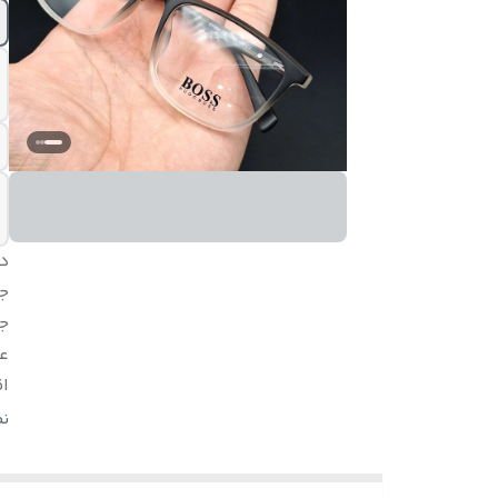
د
ج
ج
ع
اق
س
ن