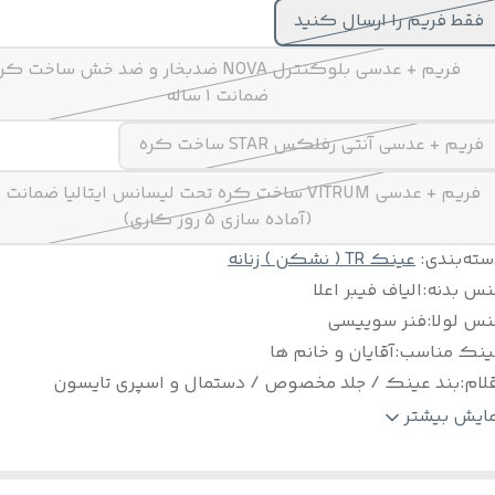
فقط فریم را ارسال کنید
فریم + عدسی بلوکنترل NOVA ضدبخار و ضد خش ساخت ک
ضمانت ۱ ساله
فریم + عدسی آنتی رفلکس STAR ساخت کره
(آماده سازی ۵ روز کاری)
سته‌بندی
:
عینک TR ( نشکن ) زنانه
نس بدنه
:
الیاف فیبر اعلا
نس لولا
:
فنر سوییسی
ینک مناسب
:
آقایان و خانم ها
لام
:
بند عینک / جلد مخصوص / دستمال و اسپری تایسون
ایز
:
۵۳
مایش بیشتر