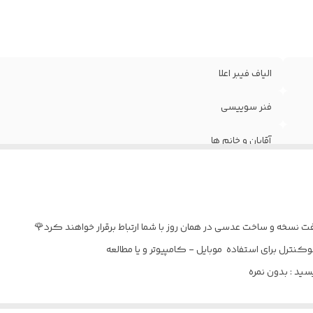
الیاف فیبر اعلا
فنر سوییسی
آقایان و خانم ها
بند عینک / جلد مخصوص / دستمال و اسپری تایسون
۵۳
نسخه و ساخت عدسی در همان روز با شما ارتباط برقرار خواهند کرد🌹
نترل برای استفاده موبایل - کامپیوتر و یا مطالعه
د : بدون نمره