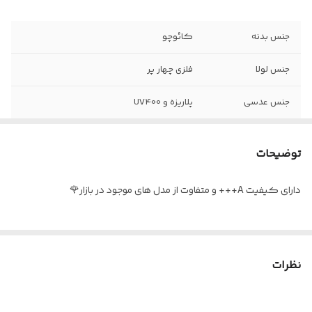
جنس بدنه
کائوچو
جنس لولا
فلزی چهار پر
جنس عدسی
پلاریزه و UV400
عینک مناسب
روزمره ، ورزشی و تمامی فصول
توضیحات
اقلام
جلد مخصوص ، دستمال ، اسپری و بند عینک
دارای کیفیت A+++ و متفاوت از مدل های موجود در بازار🌹
مناسب برای
آقایان و خانم ها
رنگ فریم
در سه رنگ مشکی مات ، مشکی براق و
قهوه ای
نظرات