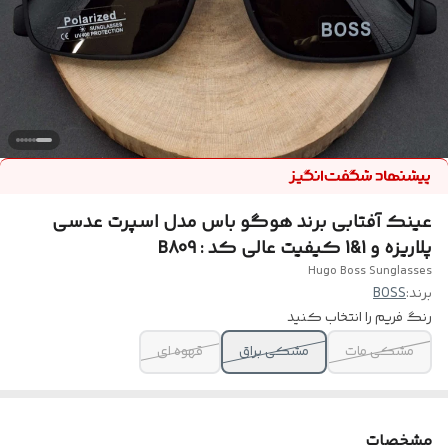
عینک آفتابی برند هوگو باس مدل اسپرت عدسی
پلاریزه و 1&1 کیفیت عالی کد : B809
Hugo Boss Sunglasses
برند:
BOSS
رنگ فریم را انتخاب کنید
مشکی مات
مشکی براق
قهوه ای
مشخصات