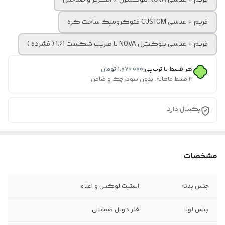
فریم + عدسی NOVA بلوکنترل / آبگریز و ضدخش
فریم + عدسی CUSTOM فتوکرومیک ساخت کره
فریم + عدسی بلوکنترل NOVA با ضریب شکست 1.61 ( فشرده )
هر قسط با ترب‌پی:
۱٬۰۷۰٬۰۰۰
تومان
۴ قسط ماهانه. بدون سود، چک و ضامن.
یکسال دارد
مشخصات
جنس بدنه
استیت لوکس و اعلاء
جنس لولا
فنر دوبل ضمانتی