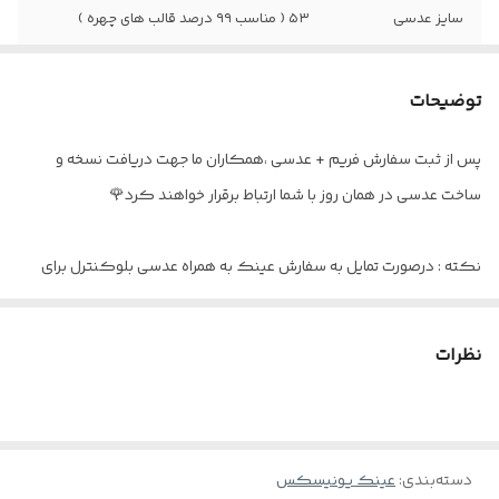
سایز عدسی
۵۳ ( مناسب ۹۹ درصد قالب های چهره )
فاصله پل بینی
۱۹
توضیحات
عینک مناسب
آقایان و خانم ها
پس از ثبت سفارش فریم + عدسی ،همکاران ما جهت دریافت نسخه و
مناسب برای
دید دور / دید نزدیک / تدریجی و دودید
ساخت عدسی در همان روز با شما ارتباط برقرار خواهند کرد🌹
اقلام
پکیج کامل
نکته : درصورت تمایل به سفارش عینک به همراه عدسی بلوکنترل برای
استفاده موبایل - کامپیوتر و یا مطالعه
و ضعیف نبودن چشم کافیست در قسمت توضیحات بنویسید : بدون نمره
نظرات
دسته‌بندی
:
عینک یونیسکس