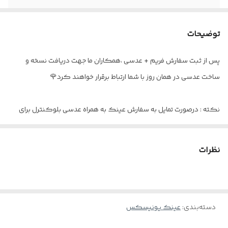
ارتفاع حدقه
4.5 سانتی متر
توضیحات
وزن فریم
بسیار سبک
پس از ثبت سفارش فریم + عدسی ،همکاران ما جهت دریافت نسخه و
فاصله پل بینی
۲۱
ساخت عدسی در همان روز با شما ارتباط برقرار خواهند کرد🌹
عینک مناسب
آقایان و خانم ها
نکته : درصورت تمایل به سفارش عینک به همراه عدسی بلوکنترل برای
اقلام
پک کامل
استفاده موبایل - کامپیوتر و یا مطالعه
و ضعیف نبودن چشم کافیست در قسمت توضیحات بنویسید : بدون نمره
نظرات
دسته‌بندی
:
عینک یونیسکس