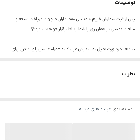
توضیحات
عینک مناسب
دید دور / دید نزدیک
پس از ثبت سفارش فریم + عدسی ،همکاران ما جهت دریافت نسخه و
اقلام
پک کامل
ساخت عدسی در همان روز با شما ارتباط برقرار خواهند کرد🌹
نکته : درصورت تمایل به سفارش عینک به همراه عدسی بلوکنترل برای
استفاده موبایل - کامپیوتر و یا مطالعه
و ضعیف نبودن چشم کافیست در قسمت توضیحات بنویسید : بدون نمره
نظرات
دسته‌بندی
:
عینک فلزی مردانه