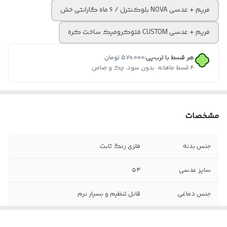
فریم + عدسی NOVA بلوکنترل / ۶ ماه گارانتی خش
فریم + عدسی CUSTOM فتوکرومیک ساخت کره
هر قسط با ترب‌پی:
۵۷۰٬۰۰۰
تومان
۴ قسط ماهانه. بدون سود، چک و ضامن.
مشخصات
جنس بدنه
فلزی رنگ ثابت
سایز عدسی
۵۴
جنس دماغی
قابل تنظیم و بسیار نرم
جنس لولا
فنر دوبل سوییسی