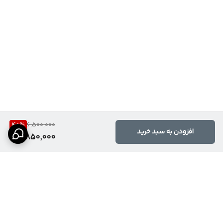
40
%
6,500,000
افزودن به سبد خرید
3,850,000