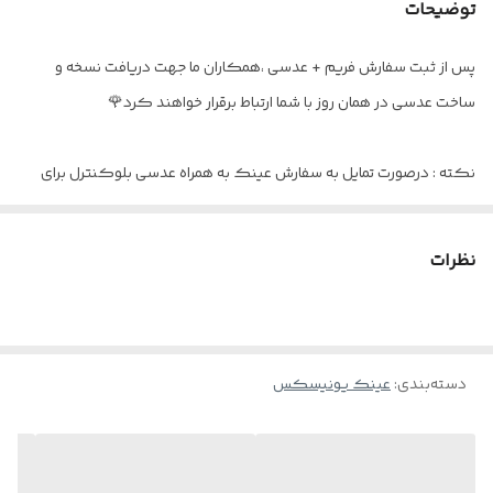
توضیحات
اقلام
به همراه پکیج کامل
پس از ثبت سفارش فریم + عدسی ،همکاران ما جهت دریافت نسخه و
ساخت عدسی در همان روز با شما ارتباط برقرار خواهند کرد🌹
نکته : درصورت تمایل به سفارش عینک به همراه عدسی بلوکنترل برای
استفاده موبایل - کامپیوتر و یا مطالعه
و ضعیف نبودن چشم کافیست در قسمت توضیحات بنویسید : بدون نمره
نظرات
دسته‌بندی
:
عینک یونیسکس