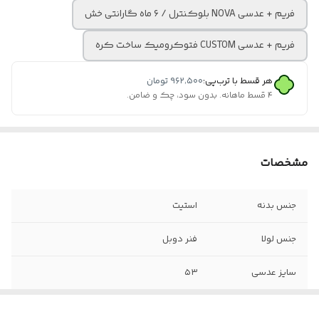
فریم + عدسی NOVA بلوکنترل / ۶ ماه گارانتی خش
فریم + عدسی CUSTOM فتوکرومیک ساخت کره
هر قسط با ترب‌پی:
۹۶۲٬۵۰۰
تومان
۴ قسط ماهانه. بدون سود، چک و ضامن.
مشخصات
جنس بدنه
استیت
جنس لولا
فنر دوبل
سایز عدسی
۵۳
عینک مناسب
آقایان و خانم ها