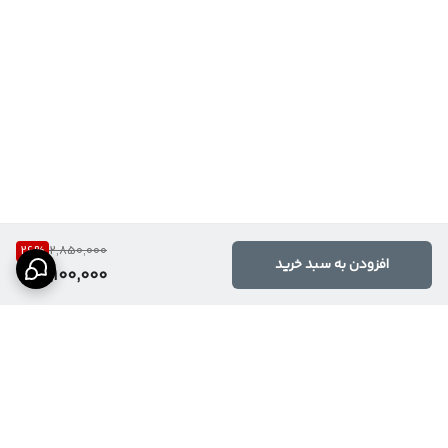
26
%
2,850,000
افزودن به سبد خرید
2,100,000