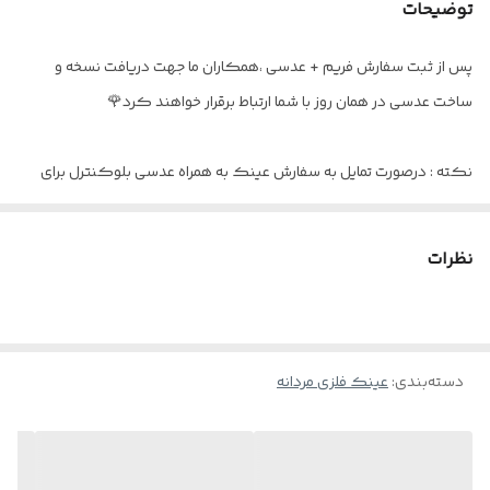
توضیحات
پد بینی
دماغی یک تکه
پس از ثبت سفارش فریم + عدسی ،همکاران ما جهت دریافت نسخه و
اقلام
به همراه پک کامل
ساخت عدسی در همان روز با شما ارتباط برقرار خواهند کرد🌹
نکته : درصورت تمایل به سفارش عینک به همراه عدسی بلوکنترل برای
استفاده موبایل - کامپیوتر و یا مطالعه
و ضعیف نبودن چشم کافیست در قسمت توضیحات بنویسید : بدون نمره
نظرات
دسته‌بندی
:
عینک فلزی مردانه