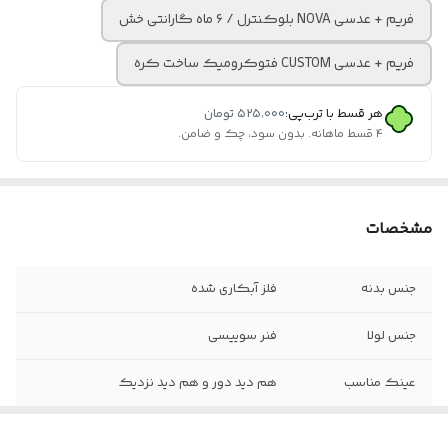
فریم + عدسی NOVA بلوکنترل / ۶ ماه گارانتی خش
فریم + عدسی CUSTOM فتوکرومیک ساخت کره
هر قسط با ترب‌پی:
۵۲۵٬۰۰۰
تومان
۴ قسط ماهانه. بدون سود، چک و ضامن.
مشخصات
جنس بدنه
فلز آبکاری شده
جنس لولا
فنر سوییسی
عینک مناسب
هم دید دور و هم دید نزدیک
سایز عدسی
۵۱