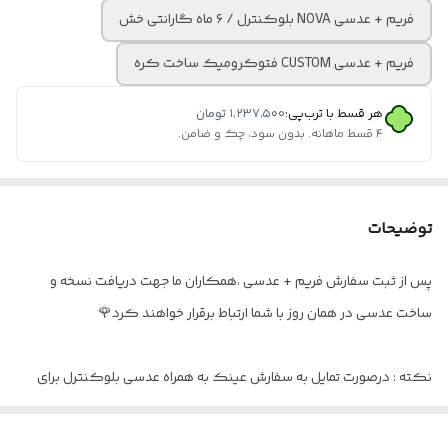
فریم + عدسی NOVA بلوکنترل / ۶ ماه گارانتی خش
فریم + عدسی CUSTOM فتوکرومیک ساخت کره
هر قسط با ترب‌پی:
۱٬۲۳۷٬۵۰۰
تومان
۴ قسط ماهانه. بدون سود، چک و ضامن.
توضیحات
پس از ثبت سفارش فریم + عدسی ،همکاران ما جهت دریافت نسخه و
ساخت عدسی در همان روز با شما ارتباط برقرار خواهند کرد🌹
نکته : درصورت تمایل به سفارش عینک به همراه عدسی بلوکنترل برای
استفاده موبایل - کامپیوتر و یا مطالعه
و ضعیف نبودن چشم کافیست در قسمت توضیحات بنویسید : بدون نمره