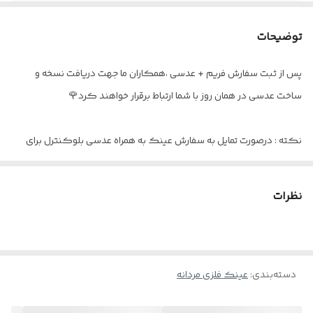
عینک مناسب
دید دور / دید نزدیک
توضیحات
اقلام
به همراه پک کامل ( کیف - دستمال -
کاور )
پس از ثبت سفارش فریم + عدسی ،همکاران ما جهت دریافت نسخه و
ساخت عدسی در همان روز با شما ارتباط برقرار خواهند کرد🌹
نکته : درصورت تمایل به سفارش عینک به همراه عدسی بلوکنترل برای
استفاده موبایل - کامپیوتر و یا مطالعه
و ضعیف نبودن چشم کافیست در قسمت توضیحات بنویسید : بدون نمره
نظرات
دسته‌بندی
:
عینک فلزی مردانه