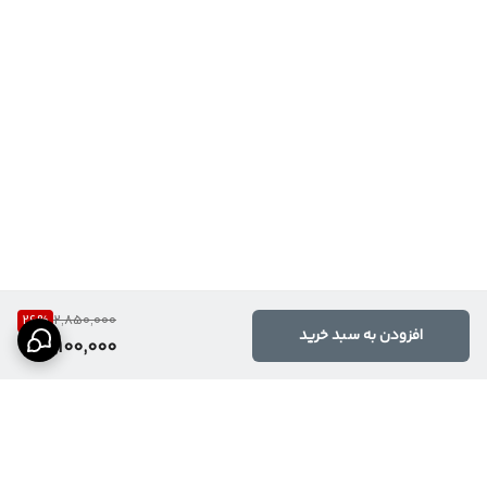
26
%
2,850,000
افزودن به سبد خرید
2,100,000