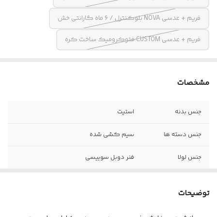
فریم + عدسی NOVA بلوکنترل / ۶ ماه گارانتی خش
فریم + عدسی CUSTOM فتوکرومیک ساخت کره
مشخصات
جنس بدنه
استیت
جنس دسته ها
سیم کشی شده
جنس لولا
فنر دوبل سوییسی
عینک مناسب
آقایان و خانم ها
توضیحات
اقلام
جلد و دستمال مخصوص برند MOON