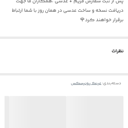
پس از ثبت سفارش فریم + عدسی ،همکاران ما جهت
سایز عدسی
۵۰
دریافت نسخه و ساخت عدسی در همان روز با شما ارتباط
فاصله پل بینی
۲۲
برقرار خواهند کرد🌹
نکته : درصورت تمایل به سفارش عینک به همراه عدسی
بلوکنترل برای استفاده موبایل - کامپیوتر و یا مطالعه
نظرات
و ضعیف نبودن چشم کافیست در قسمت توضیحات
بنویسید : بدون نمره
دسته‌بندی
:
عینک یونیسکس