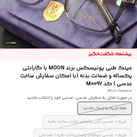
عینک طبی یونیسکس برند MOON با گارانتی
یکساله و ضمانت بدنه (با امکان سفارش ساخت
عدسی ) کد M0097
Moon Eyewear
در صورت تمایل به سفارش عدسی ، عدسی خود را انتخاب کنید
فقط فریم رو ارسال کنید
فریم + عدسی آنتی رفلکس وایت ساخت کره
فریم + عدسی بلوکات وایت ساخت کره / ضدخش