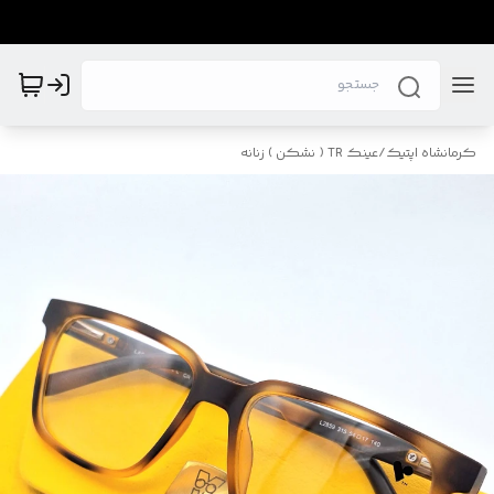
کرمانشاه اپتیک
/
عینک TR ( نشکن ) زنانه