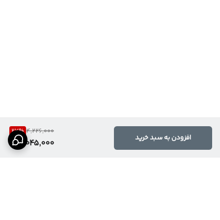
27
%
4,226,000
افزودن به سبد خرید
3,045,000