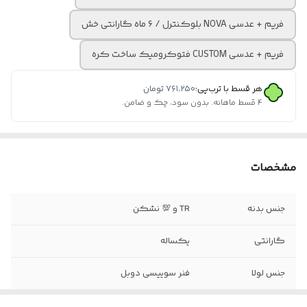
فریم + عدسی NOVA بلوکنترل / ۶ ماه گارانتی خش
فریم + عدسی CUSTOM فتوکرومیک ساخت کره
هر قسط با ترب‌پی:
۷۶۱٬۲۵۰
تومان
۴ قسط ماهانه. بدون سود، چک و ضامن.
مشخصات
جنس بدنه
TR و 💯 نشکن
گارانتی
یکساله
جنس لولا
فنر سوییسی دوبل
عینک مناسب
هم برای دید دور و هم دید نزدیک