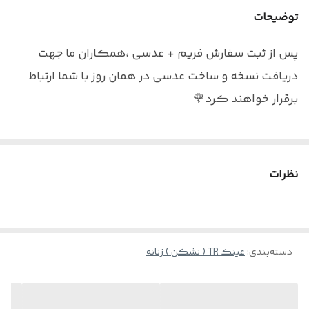
توضیحات
اقلام
پکیج کامل + بند هدیه
پس از ثبت سفارش فریم + عدسی ،همکاران ما جهت
دریافت نسخه و ساخت عدسی در همان روز با شما ارتباط
برقرار خواهند کرد🌹
نکته : درصورت تمایل به سفارش عینک به همراه عدسی
نظرات
بلوکنترل برای استفاده موبایل - کامپیوتر و یا مطالعه
و ضعیف نبودن چشم کافیست در قسمت توضیحات
بنویسید : بدون نمره
دسته‌بندی
:
عینک TR ( نشکن ) زنانه