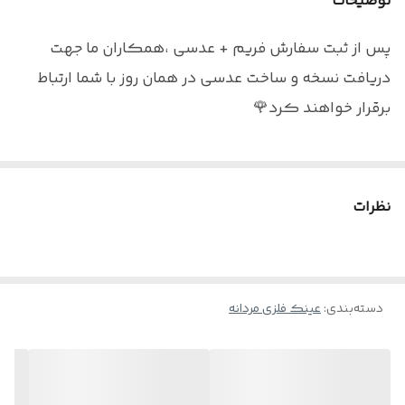
توضیحات
راست به چپ
پس از ثبت سفارش فریم + عدسی ،همکاران ما جهت
اقلام
جلد و دستمال به همراه اسپری
دریافت نسخه و ساخت عدسی در همان روز با شما ارتباط
برقرار خواهند کرد🌹
نکته : درصورت تمایل به سفارش عینک به همراه عدسی
نظرات
بلوکنترل برای استفاده موبایل - کامپیوتر و یا مطالعه
و ضعیف نبودن چشم کافیست در قسمت توضیحات
بنویسید : بدون نمره
دسته‌بندی
:
عینک فلزی مردانه