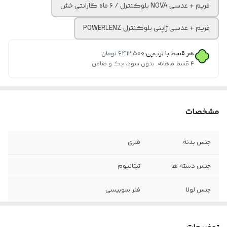
فریم + عدسی NOVA بلوکنترل / ۶ ماه گارانتی خش
فریم + عدسی ژاپنی بلوکنترل POWERLENZ
هر قسط با ترب‌پی:
۶۴۳٬۵۰۰
تومان
۴ قسط ماهانه. بدون سود، چک و ضامن.
مشخصات
جنس بدنه
فلزی
جنس دسته ها
تیتانیوم
جنس لولا
فنر سوییسی
سایز فریم ها به
۵۴
ترتیب عکس از