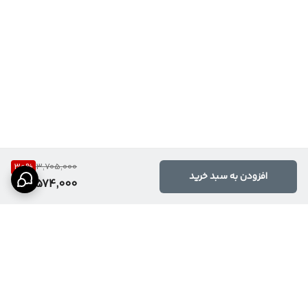
30
%
3,705,000
افزودن به سبد خرید
2,574,000