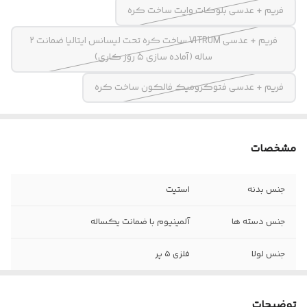
فریم + عدسی بلوکات وایت ساخت کره
فریم + عدسی VITRUM ساخت کره تحت لیسانس ایتالیا ضمانت ۲
ساله (آماده سازی ۵ روز کاری)
فریم + عدسی فتوکرومیک فالکون ساخت کره
مشخصات
جنس بدنه
استیت
جنس دسته ها
آلمینیوم با ضمانت یکساله
جنس لولا
فلزی ۵ پر
اقلام
پکیج کامل
توضیحات