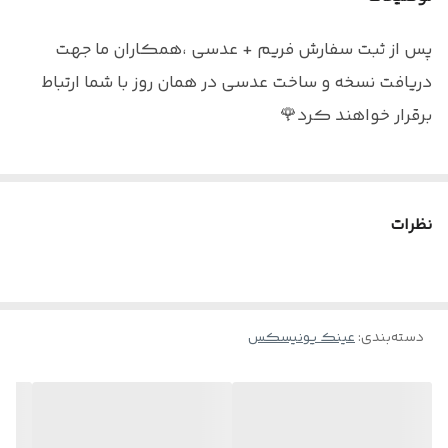
سایز عدسی
۵۵ ( صورت متوسط و بزرگ)
پس از ثبت سفارش فریم + عدسی ،همکاران ما جهت
عینک مناسب
هم دید دور و هم دید نزدیک ( مطالعه)
دریافت نسخه و ساخت عدسی در همان روز با شما ارتباط
برقرار خواهند کرد🌹
نکته : درصورت تمایل به سفارش عینک به همراه عدسی
بلوکنترل برای استفاده موبایل - کامپیوتر و یا مطالعه
نظرات
و ضعیف نبودن چشم کافیست در قسمت توضیحات
بنویسید : بدون نمره
دسته‌بندی
:
عینک یونیسکس