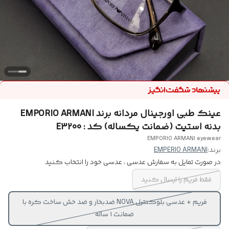
عینک طبی اورجینال مردانه برند EMPORIO ARMANI
بدنه استیت (ضمانت یکساله) کد : E3200
EMPORIO ARMANI eyewear
برند:
EMPERIO ARMANI
در صورت تمایل به سفارش عدسی ، عدسی خود را انتخاب کنید
فقط فریم را ارسال کنید
فریم + عدسی بلوکنترل NOVA ضدبخار و ضد خش ساخت کره با
ضمانت ۱ ساله