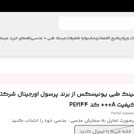
ت ویژه
پکیج اقتصادی
جشنواره تخفیفات
عینک طبی + عدسی
راهنمای خرید عین
ینک طبی یونیسکس از برند پرسول اورجینال شرکتی
یت A+++ کد PE2144
Persol eyewe
رصورت تمایل به سفارش عدسی ، عدسی خود را انتخاب کنید
فقط فریم را ارسال کنید