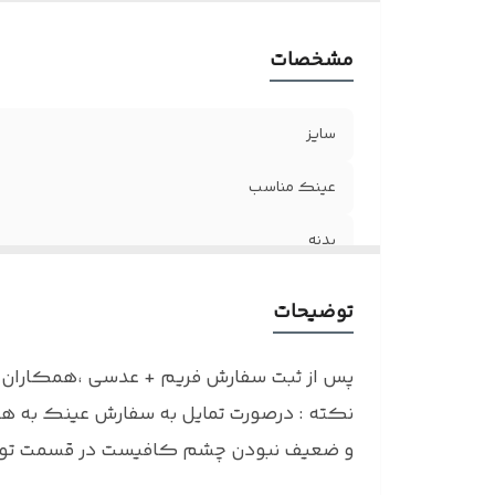
مشخصات
سایز
عینک مناسب
بدنه
جنس لولا
توضیحات
مناسب
پس از ثبت سفارش فریم + عدسی ،همکاران ما
اقلام
نکته : درصورت تمایل به سفارش عینک به همر
و ضعیف نبودن چشم کافیست در قسمت توضیح