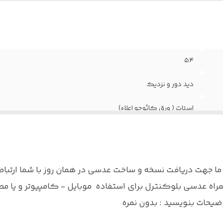
۵۴
دید دور و نزدیک
استات ( ورق کائوچو اعلاء)
فنر سوییسی
خانم ها و آقایان
 جهت دریافت نسخه و ساخت عدسی در همان روز با شما ارتباط 
پکیج کامل ( جلد ، اسپری ، دستمال و بند عینک )
اه عدسی بلوکنترل برای استفاده موبایل - کامپیوتر و یا مط
ات بنویسید : بدون نمره