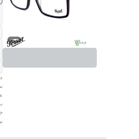
د
س
ع
بد
ج
م
ن
اق