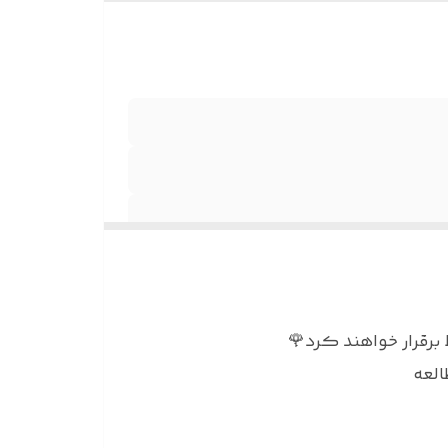
برقرار خواهند کرد🌹
العه