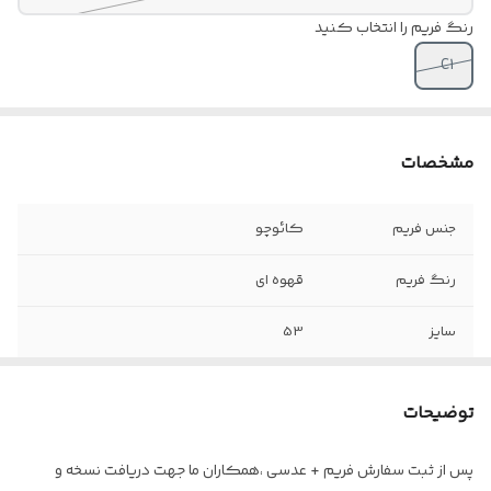
رنگ فریم را انتخاب کنید
C1
مشخصات
جنس فریم
کائوچو
رنگ فریم
قهوه ای
سایز
53
جنس لولا
سوییسی
توضیحات
اقلام
جلد طبی هارد + دستمال + اسپری ( درصورت
سفارش عدسی)
پس از ثبت سفارش فریم + عدسی ،همکاران ما جهت دریافت نسخه و