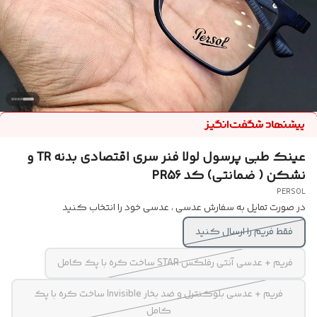
عینک طبی پرسول لولا فنر سری اقتصادی بدنه TR و
نشکن ( ضمانتی) کد PR56
PERSOL
در صورت تمایل به سفارش عدسی ، عدسی خود را انتخاب کنید
فقط فریم را ارسال کنید
فریم + عدسی آنتی رفلکس STAR ساخت کره با پک کامل
فریم + عدسی بلوکنترل و ضد بخار Invisible ساخت کره با پک
کامل