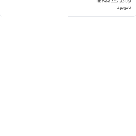
لولا فنر کد RB355
ناموجود