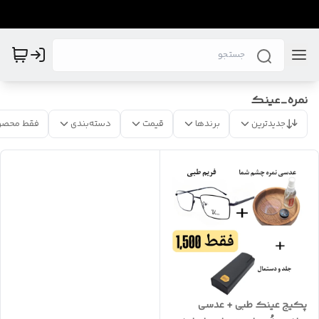
نمره_عینک
جدیدترین
برندها
قیمت
دسته‌بندی
فقط محصو
پکیج عینک طبی + عدسی