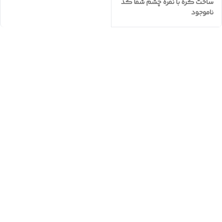
ساخت کُره با نمره چشم شما کد
ناموجود
: 52