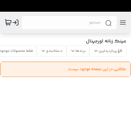
عینک زنانه اورجینال
پربازدیدترین
برندها
دسته‌بندی
فقط محصولات موجود
کالایی در این صفحه موجود نیست