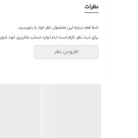
در ۴ طرح و رنگ متفاوت
نظرات
ساخت عدسی طبی مطابق با نمره چشم شما با بهترین کیف
پس از ثبت شماره تلفن و ثبت سفارش تیم پشتیبانی جهت م
شما هم درباره این محصول نظر خود را بنویسید.
در صورت عدم تمایل تنها فرم عینک برای شما ارسال میگرد
برای ثبت نظر، لازم است ابتدا وارد حساب کاربری خود شوید
افزودن نظر