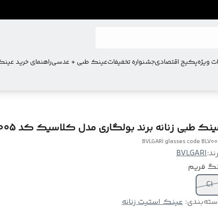
ت ویژه
پکیج اقتصادی
جشنواره تخفیفات
عینک طبی + عدسی
راهنمای خرید عین
ینک طبی زنانه برند بولگاری مدل کلاسیک کد BLV005
BVLGARI glasses code BLV0
ند:
BVLGARI
نگ فریم
C1
سته‌بندی
:
عینک استیت زنانه