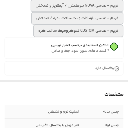
فریم + عدسی NOVA بلوکنترل / آبگریز و ضدخش
فریم + عدسی بلوکات وایت ساخت کره / ضدخش
فریم + عدسی CUSTOM فتوکرومیک ساخت کره
امکان قسط‌بندی برحسب اعتبار ترب‌پی
۴ قسط ماهانه. بدون سود، چک و ضامن.
یکسال دارد
مشخصات
جنس بدنه
استیت نرم و نشکن
جنس لولا
فنر دوبل با یکسال گارانتی