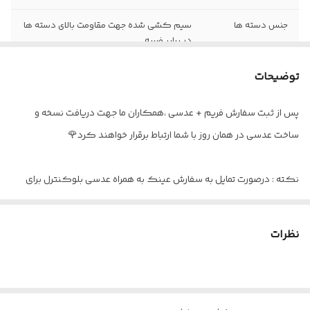
جنس دسته ها
سیم کشی شده جهت مقاومت بالای دسته ها
در برابر ضربه
سایز عدسی
۵۳ ( مناسب صورت های کوچک / متوسط و
توضیحات
تا حدودی بزرگ
پس از ثبت سفارش فریم + عدسی ،همکاران ما جهت دریافت نسخه و
عینک مناسب
خانم ها
ساخت عدسی در همان روز با شما ارتباط برقرار خواهند کرد🌹
نمره دار کردن
برای نمرات بالا نیز مناسب است
نکته : درصورت تمایل به سفارش عینک به همراه عدسی بلوکنترل برای
اقلام
پکیج کامل
استفاده موبایل - کامپیوتر و یا مطالعه
و ضعیف نبودن چشم کافیست در قسمت توضیحات بنویسید : بدون نمره
نظرات