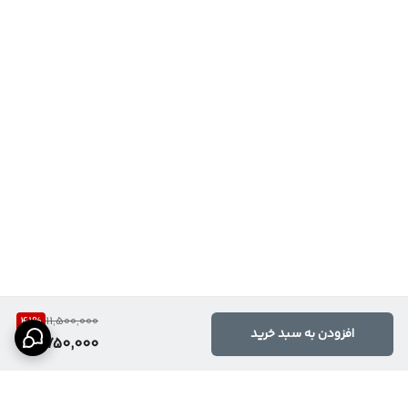
41
%
11,500,000
افزودن به سبد خرید
6,750,000