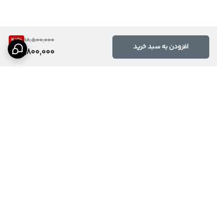
41
%
18,500,000
افزودن به سبد خرید
10,800,000
برگشت به بالا