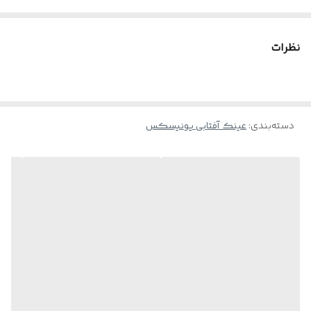
این عینک برای استفاده روزمره بسیار استاندارد و مناسبه🌹
طراحی بی نظیر دسته و ورق استیت ضخیم اما بسیار سبک باعث شده که
نظرات
این فریم جزو فریم های محبوب برای استفاده طولانی مدت و روزمره بشه🌹
این عینک برای فروش در بازار ترکیه تولید و طراحی شده و جزو فریم های
کمیاب و خاص هست که مجموعه " کرمانشاه اپتیک " خدمت شما عزیزان
دسته‌بندی
:
ارائه و تقدیم می کند🌱
عینک آفتابی یونیسکس