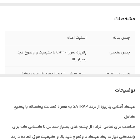
مشخصات
جنس بدنه
استیت اعلاء
جنس عدسی
پلاریزه سری CR39 با کیفیت و وضوح دید
بسیار بالا
جنس دسته ها
سیم کشی شده با مغزی فلزی و روکش
استیت
توضیحات
سایز عدسی
۵۱ ( مناسب صورت های کوچک و متوسط )
عینک آفتابی پلاریزه از برند SATRAP به همراه ضمانت یکساله با پکیج
فاصله پل بینی
۲۲
کامل
جنس لولا
فلز دوبل ضمانتی
مناسب برای تمامی افراد ؛ از چشم های بسیار حساس تا کسانی که برای
رانندگی نیاز به یک عینک با وضوح دید بالا و کیفیت فوق العاده دارند