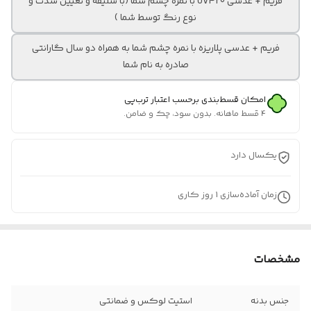
فریم + عدسی UV420 با نمره چشم شما (با سلیقه و تعیین شدت و
نوع رنگ توسط شما )
فریم + عدسی پلاریزه با نمره چشم شما به همراه دو سال گارانتی
صادره به نام شما
امکان قسط‌بندی برحسب اعتبار ترب‌پی
۴ قسط ماهانه. بدون سود، چک و ضامن.
یکسال دارد
زمان آماده‌سازی
1
روز کاری
مشخصات
جنس بدنه
استیت لوکس و ضمانتی