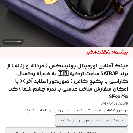
عینک آفتابی اورجینال یونیسکس ( مردانه و زنانه ) از
برند SATRAP ساخت ترکیه 🇹🇷 به همراه یکسال
گارانتی با پکیج کامل ( صورتخور اسلاید آخر ) ( با
امکان سفارش ساخت عدسی با نمره چشم شما ) کد
S400290
SATRAP EYEWEAR
در صورت تمایل به سفارش عدسی ، عدسی خود را انتخاب کنید
نمره ندارم و فقط فریم رو ارسال کنید