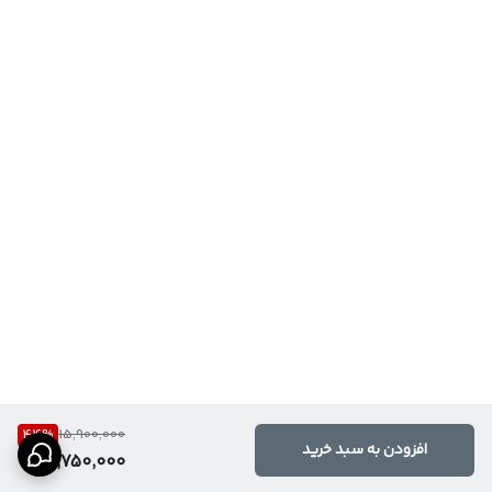
44
%
15,900,000
افزودن به سبد خرید
8,750,000