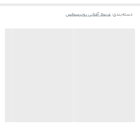
🌹
دسته‌بندی
:
عینک آفتابی یونیسکس
جلد و دستمال برند SATRAP به همراه بند مخصوص تقدیم نگاه شما
عزیزان می شود🌹
دقت بفرمایید در صورت نمره دار بودن چشمتون از دو گزینه آخر انتخاب
بفرمایید که همکاران ما پس از ثبت سفارش "فریم + عدسی "با شما جهت
دریافت تصویر نسخه هماهنگی لازم رو به عمل می آورند.🌹
در صورت داشتن هرگونه سوال با شماره 09107823437 تماس حاصل
فرمایید.🌱