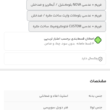
فریم + عدسی NOVA بلوکنترل / آبگریز و ضدخش
فریم + عدسی بلوکات وایت ساخت کره / ضدخش
فریم + عدسی CUSTOM فتوکرومیک ساخت کره
امکان قسط‌بندی برحسب اعتبار ترب‌پی
۴ قسط ماهانه. بدون سود، چک و ضامن.
یکسال دارد
مشخصات
جنس بدنه
استیت اعلاء و ضمانتی
جنس لولا
فنر دوبل سوییسی