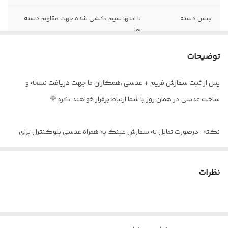
جنس دسته
تا انتها سیم کشی شده جهت مقاوم دسته
ها
سایز عدسی
۵۵ ( مناسب اکثر صورت ها )
توضیحات
فاصله پل بینی
۱۵
پس از ثبت سفارش فریم + عدسی ،همکاران ما جهت دریافت نسخه و
ساخت عدسی در همان روز با شما ارتباط برقرار خواهند کرد🌹
ساخت عدسی
قابلیت نمره دار شدن تا نمره ۸
اقلام
پکیج کامل + بند هدیه مخصوص
نکته : درصورت تمایل به سفارش عینک به همراه عدسی بلوکنترل برای
استفاده موبایل - کامپیوتر و یا مطالعه
و ضعیف نبودن چشم کافیست در قسمت توضیحات بنویسید : بدون نمره
نظرات