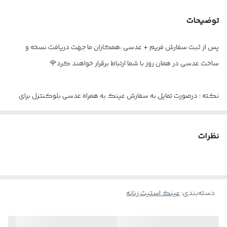
سایز عدسی
۵۴
توضیحات
اقلام
به همراه پکیج کامل
پس از ثبت سفارش فریم + عدسی ،همکاران ما جهت دریافت نسخه و
ساخت عدسی در همان روز با شما ارتباط برقرار خواهند کرد🌹
نکته : درصورت تمایل به سفارش عینک به همراه عدسی بلوکنترل برای
استفاده موبایل - کامپیوتر و یا مطالعه
و ضعیف نبودن چشم کافیست در قسمت توضیحات بنویسید : بدون نمره
نظرات
دسته‌بندی
:
عینک استیت زنانه