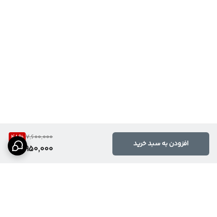
48
%
7,600,000
افزودن به سبد خرید
3,950,000