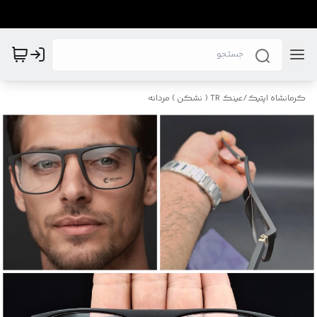
کرمانشاه اپتیک
/
عینک TR ( نشکن ) مردانه