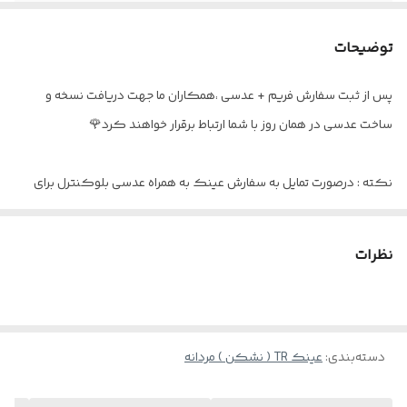
سایز عدسی
۵۳
توضیحات
فاصله پل بینی
۱۹
پس از ثبت سفارش فریم + عدسی ،همکاران ما جهت دریافت نسخه و
اقلام
جلد و دستمال مخصوص
ساخت عدسی در همان روز با شما ارتباط برقرار خواهند کرد🌹
نکته : درصورت تمایل به سفارش عینک به همراه عدسی بلوکنترل برای
استفاده موبایل - کامپیوتر و یا مطالعه
و ضعیف نبودن چشم کافیست در قسمت توضیحات بنویسید : بدون نمره
نظرات
دسته‌بندی
:
عینک TR ( نشکن ) مردانه