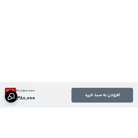
38
%
3,850,000
افزودن به سبد خرید
2,380,000