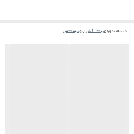
کیفیت بدنه و لولای این فریم به شدت ضمانتی و خاص هستش🌹
وزن فریم زیاد نیست و میتونید طولانی مدت استفاده بفرمایید🌱
دسته‌بندی
:
عینک آفتابی یونیسکس