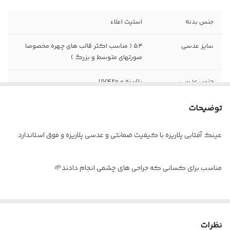
جنس بدنه
استیت اعلاء
سایز عدسی
۵۴ ( مناسب اکثر قالب های چهره مخصوصا
صورتهای متوسط و بزرگ )
جنس عدسی
پلاریزه و UV420
جنس لولا
فلز ۴ پر
توضیحات
اقلام
به همراه پکیج کامل
عینک آفتابی پلاریزه با کیفیت ضمانتی و عدسی پلاریزه و فوق استاندارد
مناسب برای کسانی که جراحی های چشمی انجام دادند🌱
عدسی UV و پلاریزه این عینک، باعث میشه که چشمتون هم در برابر اشعه
ی فرابنفش و هم شدت نورخورشید کاملا محافظت بشه🌹
نظرات